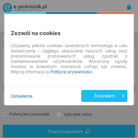
Rozkład Jazdy | Bilety
Bilety okresowe
Zezwól na cookies
w jedną stronę
w obie strony
Używamy plików cookies i podobnych technologii w celu
świadczenia i ciągłego ulepszania naszych usług oraz
Z
prezentowania promowanych usług zgodnie z
zainteresowaniami użytkowników. Wyrażoną zgodę
możesz w dowolnym momencie cofnąć lub zmienić.
Więcej informacji w
Polityce prywatności
.
DO
Ustawienia
Zezwalam
so. 8 sie.
-- : --
Preferuj bez przesiadek
Tylko bilet online
Znajdź połączenie