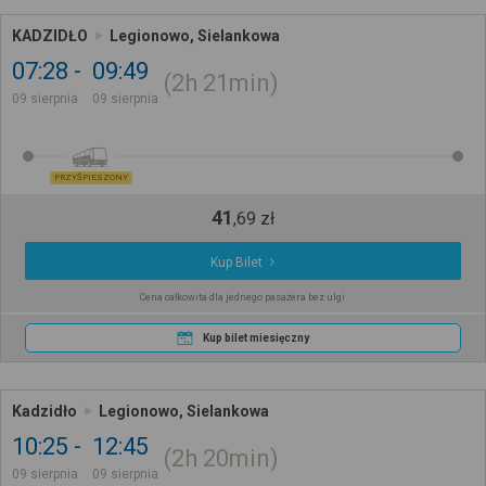
KADZIDŁO
Legionowo, Sielankowa
07:28
09:49
2h
21min
09 sierpnia
09 sierpnia
PRZYŚPIESZONY
41
,
69
zł
Kup Bilet
Cena całkowita dla jednego pasażera bez ulgi
Kup bilet miesięczny
Kadzidło
Legionowo, Sielankowa
10:25
12:45
2h
20min
09 sierpnia
09 sierpnia