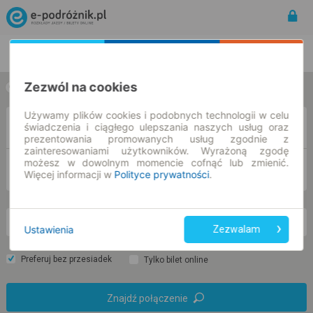
Rozkład Jazdy | Bilety
Bilety okresowe
Zezwól na cookies
w jedną stronę
w obie strony
Używamy plików cookies i podobnych technologii w celu
Z
świadczenia i ciągłego ulepszania naszych usług oraz
prezentowania promowanych usług zgodnie z
zainteresowaniami użytkowników. Wyrażoną zgodę
możesz w dowolnym momencie cofnąć lub zmienić.
DO
Więcej informacji w
Polityce prywatności
.
nd. 9 sie.
-- : --
Ustawienia
Zezwalam
Preferuj bez przesiadek
Tylko bilet online
Znajdź połączenie