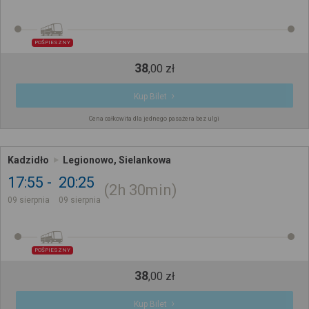
POŚPIESZNY
38
,
00
zł
Kup Bilet
Cena całkowita dla jednego pasażera bez ulgi
Kadzidło
Legionowo, Sielankowa
17:55
20:25
2h
30min
09 sierpnia
09 sierpnia
POŚPIESZNY
38
,
00
zł
Kup Bilet