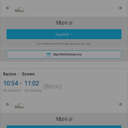
10
,
69
zł
Kup Bilet
Cena całkowita dla jednego pasażera bez ulgi
Kup bilet miesięczny
Kacice
Gzowo
10:54
11:02
8min
06 sierpnia
06 sierpnia
10
,
69
zł