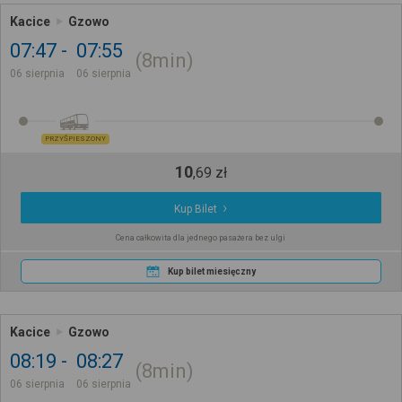
Kacice
Gzowo
07:47
07:55
8min
06 sierpnia
06 sierpnia
PRZYŚPIESZONY
10
,
69
zł
Kup Bilet
Cena całkowita dla jednego pasażera bez ulgi
Kup bilet miesięczny
Kacice
Gzowo
08:19
08:27
8min
06 sierpnia
06 sierpnia