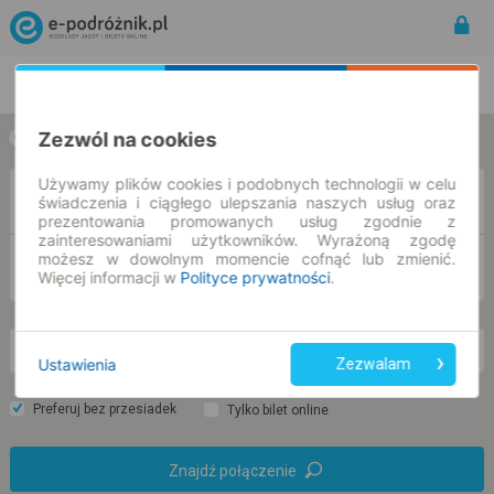
Rozkład Jazdy | Bilety
Bilety okresowe
Zezwól na cookies
w jedną stronę
w obie strony
Używamy plików cookies i podobnych technologii w celu
Z
świadczenia i ciągłego ulepszania naszych usług oraz
prezentowania promowanych usług zgodnie z
zainteresowaniami użytkowników. Wyrażoną zgodę
możesz w dowolnym momencie cofnąć lub zmienić.
DO
Więcej informacji w
Polityce prywatności
.
cz. 6 sie.
-- : --
Ustawienia
Zezwalam
Preferuj bez przesiadek
Tylko bilet online
Znajdź połączenie