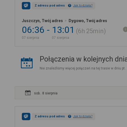
Z adresu pod adres
Jak to działa?
Juszczyn, Twój adres
Dygowo, Twój adres
06:36
13:01
6h
25min
07 sierpnia
07 sierpnia
Połączenia w kolejnych dni
Nie znaleźliśmy więcej połączeń na tej trasie w dniu pt.
sob.. 8 sierpnia
Z adresu pod adres
Jak to działa?