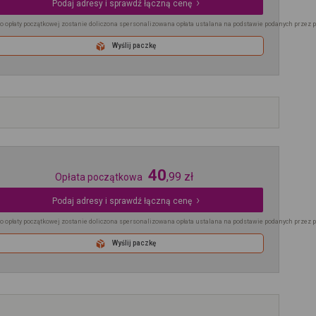
Podaj adresy i sprawdź łączną cenę
o opłaty początkowej zostanie doliczona spersonalizowana opłata ustalana na podstawie podanych przez 
Wyślij paczkę
40
,
99
zł
Opłata początkowa
Podaj adresy i sprawdź łączną cenę
o opłaty początkowej zostanie doliczona spersonalizowana opłata ustalana na podstawie podanych przez 
Wyślij paczkę