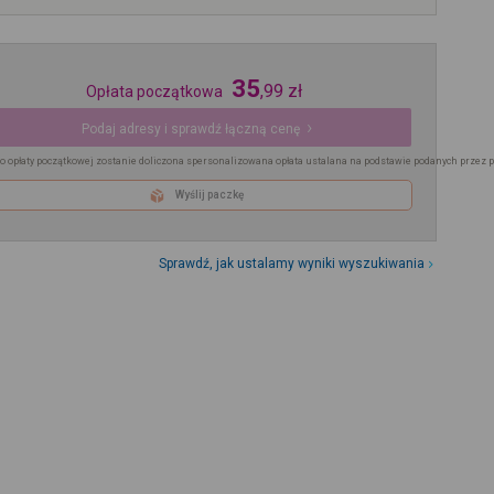
35
,
99
zł
Opłata początkowa
Podaj adresy i sprawdź łączną cenę
o opłaty początkowej zostanie doliczona spersonalizowana opłata ustalana na podstawie podanych przez 
Wyślij paczkę
Sprawdź, jak ustalamy wyniki wyszukiwania