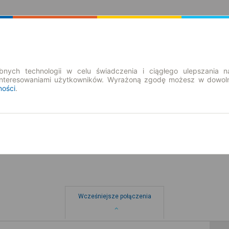
Rozkład Jazdy | Bilety
Bilety okresowe
nych technologii w celu świadczenia i ciągłego ulepszania n
interesowaniami użytkowników. Wyrażoną zgodę możesz w dowoln
ności
.
pt. 7 sie.
-- : --
Wcześniejsze połączenia