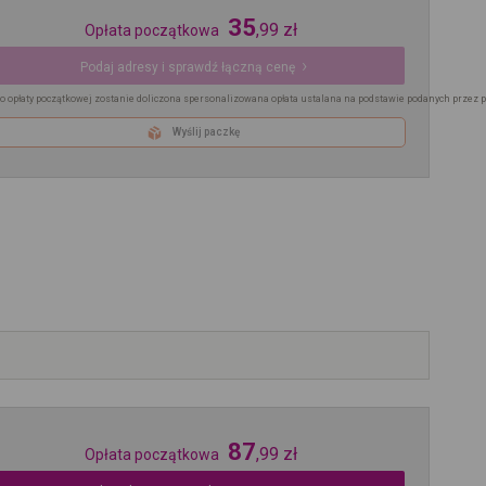
35
,
99
zł
Opłata początkowa
Podaj adresy i sprawdź łączną cenę
o opłaty początkowej zostanie doliczona spersonalizowana opłata ustalana na podstawie podanych przez 
Wyślij paczkę
87
,
99
zł
Opłata początkowa