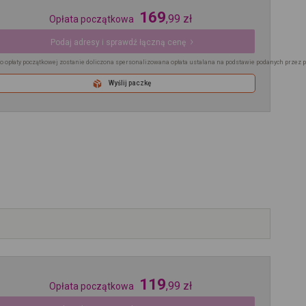
169
,
99
zł
Opłata początkowa
Podaj adresy i sprawdź łączną cenę
o opłaty początkowej zostanie doliczona spersonalizowana opłata ustalana na podstawie podanych przez 
Wyślij paczkę
119
,
99
zł
Opłata początkowa