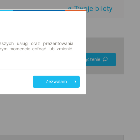
Twoje bilety
aszych usług oraz prezentowania
ym momencie cofnąć lub zmienić.
Preferuj bez
Znajdź połączenie
przesiadek
Tylko bilet online
Zezwalam