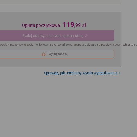
119
,
99
zł
Opłata początkowa
Podaj adresy i sprawdź łączną cenę
o opłaty początkowej zostanie doliczona spersonalizowana opłata ustalana na podstawie podanych przez 
Wyślij paczkę
Sprawdź, jak ustalamy wyniki wyszukiwania