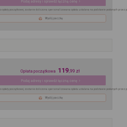
Podaj adresy i sprawdź łączną cenę
o opłaty początkowej zostanie doliczona spersonalizowana opłata ustalana na podstawie podanych przez 
Wyślij paczkę
119
,
99
zł
Opłata początkowa
Podaj adresy i sprawdź łączną cenę
o opłaty początkowej zostanie doliczona spersonalizowana opłata ustalana na podstawie podanych przez 
Wyślij paczkę