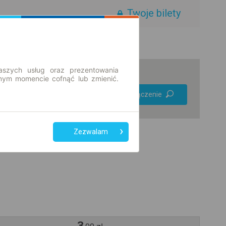
Twoje bilety
aszych usług oraz prezentowania
ym momencie cofnąć lub zmienić.
Preferuj bez
Znajdź połączenie
przesiadek
Tylko bilet online
Zezwalam
3