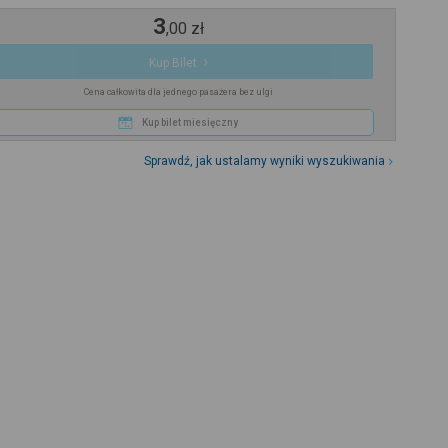
3
,
00
zł
Kup Bilet
Cena całkowita dla jednego pasażera bez ulgi
Kup bilet miesięczny
Sprawdź, jak ustalamy wyniki wyszukiwania