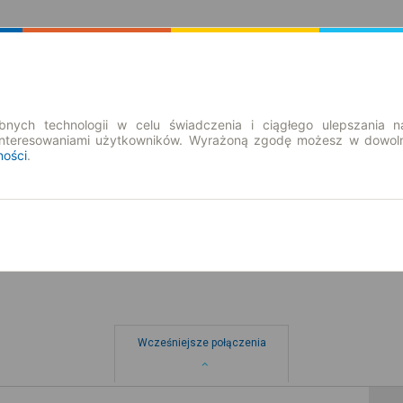
Rozkład Jazdy | Bilety
Bilety okresowe
nych technologii w celu świadczenia i ciągłego ulepszania n
interesowaniami użytkowników. Wyrażoną zgodę możesz w dowoln
ności
.
nd. 9 sie.
-- : --
Wcześniejsze połączenia