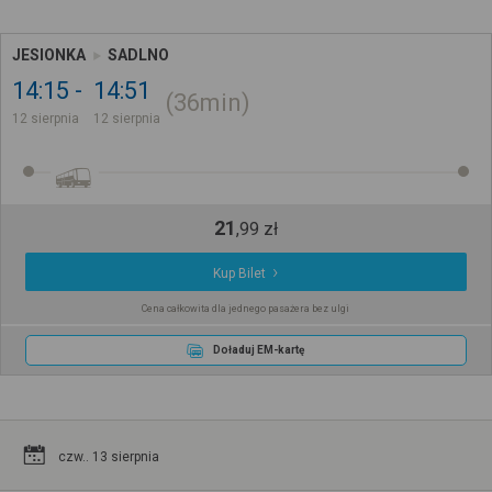
JESIONKA
SADLNO
14:15
14:51
36min
12 sierpnia
12 sierpnia
21
,
99
zł
Kup Bilet
Cena całkowita dla jednego pasażera bez ulgi
Doładuj EM-kartę
czw.. 13 sierpnia