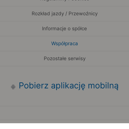
Rozkład jazdy / Przewoźnicy
Informacje o spółce
Współpraca
Pozostałe serwisy
Pobierz aplikację mobilną
Zauważyłeś błąd na stronie?
Zgłoś to