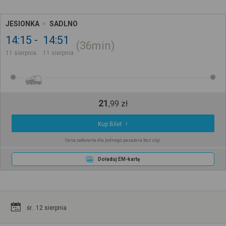
JESIONKA
SADLNO
14:15
14:51
36min
11 sierpnia
11 sierpnia
21
,
99
zł
Kup Bilet
Cena całkowita dla jednego pasażera bez ulgi
Doładuj EM-kartę
śr.. 12 sierpnia