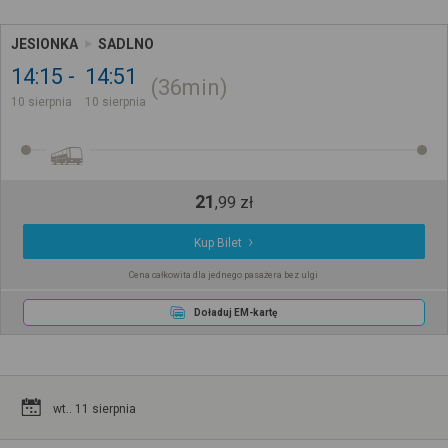
JESIONKA
SADLNO
14:15
14:51
36min
10 sierpnia
10 sierpnia
21
,
99
zł
Kup Bilet
Cena całkowita dla jednego pasażera bez ulgi
Doładuj EM-kartę
wt.. 11 sierpnia