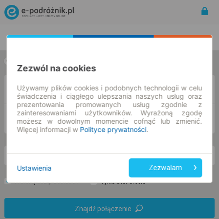
Rozkład Jazdy | Bilety
Bilety okresowe
w jedną stronę
w obie strony
Zezwól na cookies
Używamy plików cookies i podobnych technologii w celu
Z
świadczenia i ciągłego ulepszania naszych usług oraz
prezentowania promowanych usług zgodnie z
zainteresowaniami użytkowników. Wyrażoną zgodę
DO
możesz w dowolnym momencie cofnąć lub zmienić.
Więcej informacji w
Polityce prywatności
.
so. 8 sie.
-- : --
Ustawienia
Zezwalam
Preferuj bez przesiadek
Tylko bilet online
Znajdź połączenie