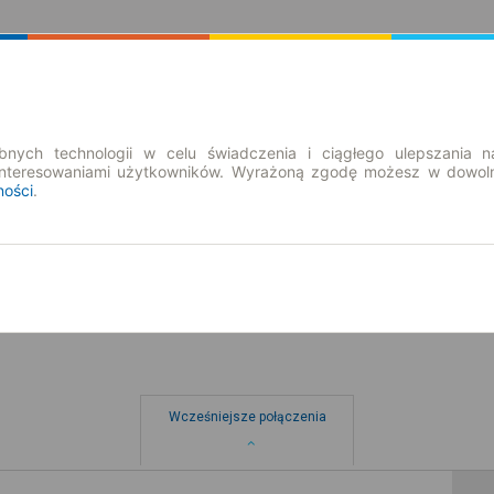
Rozkład Jazdy | Bilety
Bilety okresowe
nych technologii w celu świadczenia i ciągłego ulepszania n
interesowaniami użytkowników. Wyrażoną zgodę możesz w dowoln
ności
.
so. 8 sie.
-- : --
w
Wcześniejsze połączenia