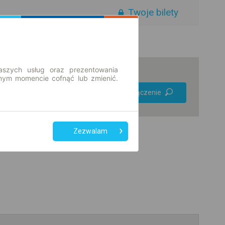
Twoje bilety
aszych usług oraz prezentowania
ym momencie cofnąć lub zmienić.
Preferuj bez
Znajdź połączenie
przesiadek
Tylko bilet online
Zezwalam