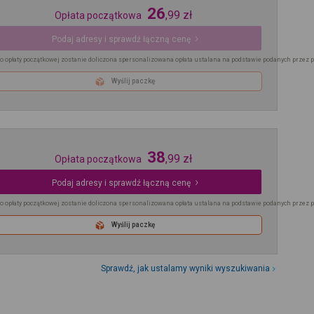
26
,
99
zł
Opłata początkowa
Podaj adresy i sprawdź łączną cenę
o opłaty początkowej zostanie doliczona spersonalizowana opłata ustalana na podstawie podanych przez 
Wyślij paczkę
38
,
99
zł
Opłata początkowa
Podaj adresy i sprawdź łączną cenę
o opłaty początkowej zostanie doliczona spersonalizowana opłata ustalana na podstawie podanych przez 
Wyślij paczkę
Sprawdź, jak ustalamy wyniki wyszukiwania