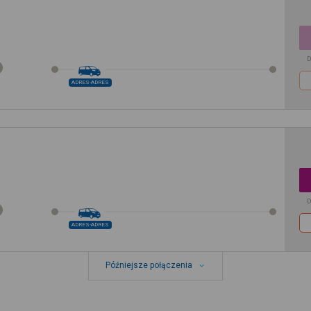
D
ADRES-ADRES
D
ADRES-ADRES
Późniejsze połączenia