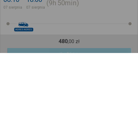
9h
50min
07 sierpnia
07 sierpnia
ADRES-ADRES
480
,
00
zł
Kup Bilet
Cena całkowita dla jednego pasażera bez ulgi
Z adresu pod adres
Jak to działa?
Jerzmanki, Twój adres, Polska
Venlo, Twój adres, Holandia
08:25
20:25
12h
0min
07 sierpnia
07 sierpnia
ADRES-ADRES