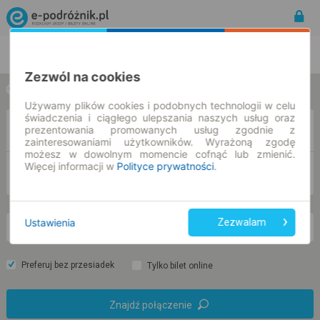
Rozkład Jazdy | Bilety
Bilety okresowe
Zezwól na cookies
w jedną stronę
w obie strony
Używamy plików cookies i podobnych technologii w celu
świadczenia i ciągłego ulepszania naszych usług oraz
Z
prezentowania promowanych usług zgodnie z
zainteresowaniami użytkowników. Wyrażoną zgodę
możesz w dowolnym momencie cofnąć lub zmienić.
Więcej informacji w
Polityce prywatności
.
DO
Ustawienia
Zezwalam
pt. 7 sie.
-- : --
Preferuj bez przesiadek
Tylko bilet online
Znajdź połączenie