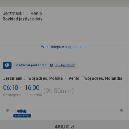
Jerzmanki → Venlo
Rozkład jazdy i bilety
Wcześniejsze połączenia
Z adresu pod adres
Jak to działa?
Jerzmanki, Twój adres, Polska
Venlo, Twój adres, Holandia
06:10
16:00
9h
50min
07 sierpnia
07 sierpnia
ADRES-ADRES
480
,
00
zł