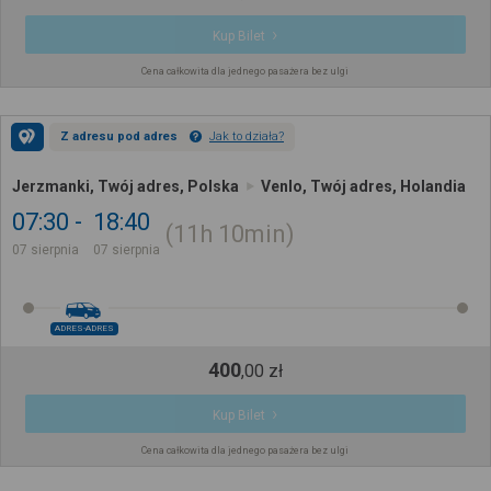
Kup Bilet
Cena całkowita dla jednego pasażera bez ulgi
Z adresu pod adres
Jak to działa?
Jerzmanki, Twój adres, Polska
Venlo, Twój adres, Holandia
07:30
18:40
11h
10min
07 sierpnia
07 sierpnia
ADRES-ADRES
400
,
00
zł
Kup Bilet
Cena całkowita dla jednego pasażera bez ulgi