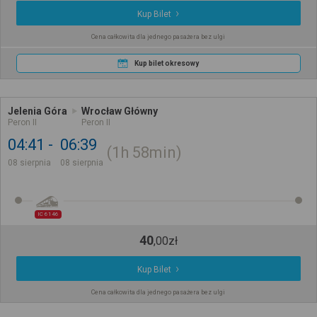
Kup Bilet
Cena całkowita dla jednego pasażera bez ulgi
Kup bilet okresowy
Jelenia Góra
Wrocław Główny
Peron II
Peron II
04:41
06:39
1h
58min
08 sierpnia
08 sierpnia
IC 6146
40
,
00
zł
Kup Bilet
Cena całkowita dla jednego pasażera bez ulgi