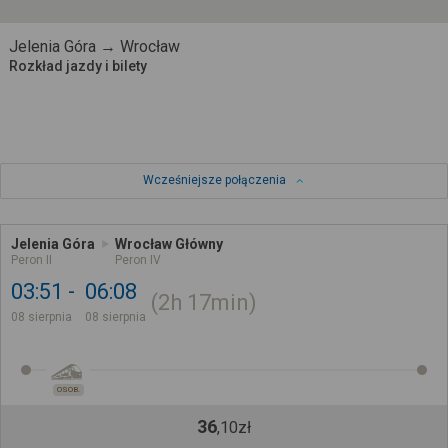
Jelenia Góra → Wrocław
Rozkład jazdy i bilety
Wcześniejsze połączenia
Jelenia Góra
Wrocław Główny
Peron II
Peron IV
03:51
06:08
2h
17min
08 sierpnia
08 sierpnia
OSOB.
36
,
10
zł