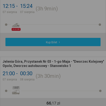
12:15
15:24
3h
9min
07 sierpnia
07 sierpnia
IC 6138
Kup Bilet
Jelenia Góra, Przystanek Nr 03 - 1-go Maja - "Dworzec Kolejowy" -
Opole, Dworzec autobusowy - Stanowisko 1
21:00
00:30
3h
30min
07 sierpnia
08 sierpnia
1307
66
,
17
zł