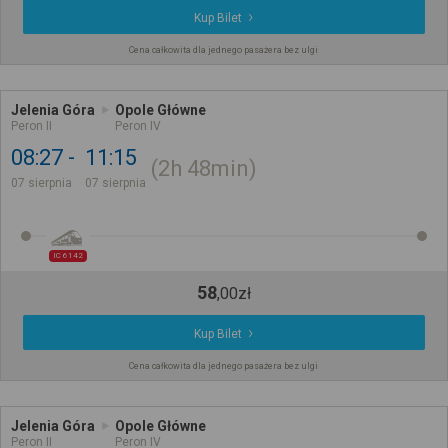
Kup Bilet
Cena całkowita dla jednego pasażera bez ulgi
Jelenia Góra
Opole Główne
Peron II
Peron IV
08:27
11:15
2h
48min
07 sierpnia
07 sierpnia
IC 6142
58
,
00
zł
Kup Bilet
Cena całkowita dla jednego pasażera bez ulgi
Jelenia Góra
Opole Główne
Peron II
Peron IV