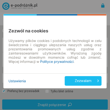
Rozkład Jazdy | Bilety
Bilety okresowe
Zezwól na cookies
w jedną stronę
w obie strony
Używamy plików cookies i podobnych technologii w celu
Z
świadczenia i ciągłego ulepszania naszych usług oraz
prezentowania promowanych usług zgodnie z
zainteresowaniami użytkowników. Wyrażoną zgodę
możesz w dowolnym momencie cofnąć lub zmienić.
DO
Więcej informacji w
Polityce prywatności
.
pt. 7 sie.
-- : --
Ustawienia
Zezwalam
Preferuj bez przesiadek
Tylko bilet online
Znajdź połączenie