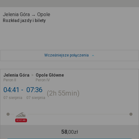
Jelenia Góra → Opole
Rozkład jazdy i bilety
Wcześniejsze połączenia
Jelenia Góra
Opole Główne
Peron II
Peron IV
04:41
07:36
2h
55min
07 sierpnia
07 sierpnia
IC 6146
58
,
00
zł