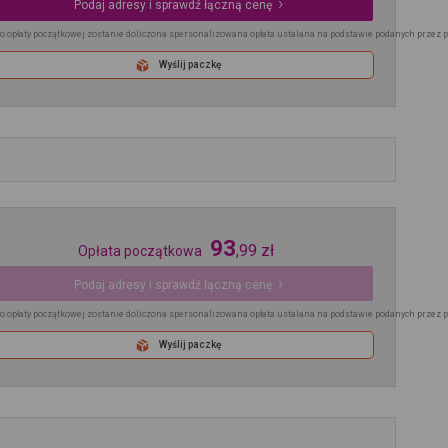
Podaj adresy i sprawdź łączną cenę
o opłaty początkowej zostanie doliczona spersonalizowana opłata ustalana na podstawie podanych przez 
Wyślij paczkę
93
,
99
zł
Opłata początkowa
Podaj adresy i sprawdź łączną cenę
o opłaty początkowej zostanie doliczona spersonalizowana opłata ustalana na podstawie podanych przez 
Wyślij paczkę