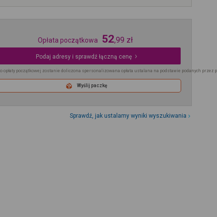
52
,
99
zł
Opłata początkowa
Podaj adresy i sprawdź łączną cenę
o opłaty początkowej zostanie doliczona spersonalizowana opłata ustalana na podstawie podanych przez 
Wyślij paczkę
Sprawdź, jak ustalamy wyniki wyszukiwania