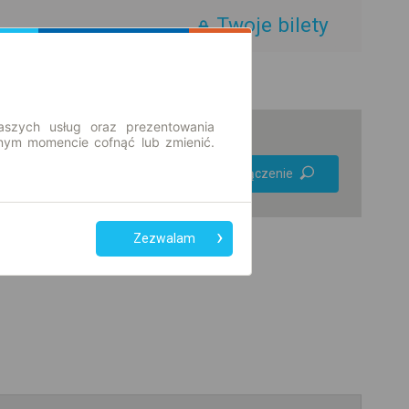
Twoje bilety
aszych usług oraz prezentowania
ym momencie cofnąć lub zmienić.
Preferuj bez
Znajdź połączenie
przesiadek
Tylko bilet online
Zezwalam