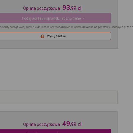
93
,
99
zł
Opłata początkowa
Podaj adresy i sprawdź łączną cenę
o opłaty początkowej zostanie doliczona spersonalizowana opłata ustalana na podstawie podanych przez 
Wyślij paczkę
49
,
99
zł
Opłata początkowa