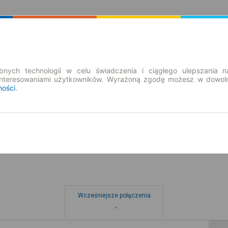
Rozkład Jazdy | Bilety
Bilety okresowe
nych technologii w celu świadczenia i ciągłego ulepszania n
interesowaniami użytkowników. Wyrażoną zgodę możesz w dowoln
ności
.
pt. 7 sie.
-- : --
Wcześniejsze połączenia