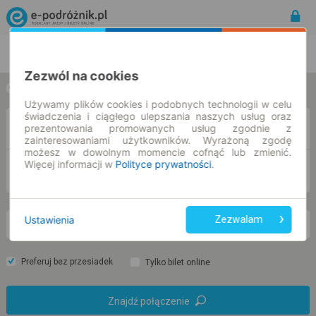
Rozkład Jazdy | Bilety
Bilety okresowe
Zezwól na cookies
w jedną stronę
w obie strony
Używamy plików cookies i podobnych technologii w celu
świadczenia i ciągłego ulepszania naszych usług oraz
Z
prezentowania promowanych usług zgodnie z
zainteresowaniami użytkowników. Wyrażoną zgodę
możesz w dowolnym momencie cofnąć lub zmienić.
Więcej informacji w
Polityce prywatności
.
DO
Ustawienia
Zezwalam
nd. 9 sie.
-- : --
Preferuj bez przesiadek
Tylko bilet online
Znajdź połączenie