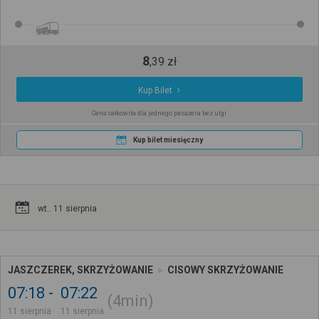
8
,
39
zł
Kup Bilet
Cena całkowita dla jednego pasażera bez ulgi
Kup bilet miesięczny
wt.. 11 sierpnia
JASZCZEREK, SKRZYŻOWANIE
CISOWY SKRZYŻOWANIE
07:18
07:22
4min
11 sierpnia
11 sierpnia