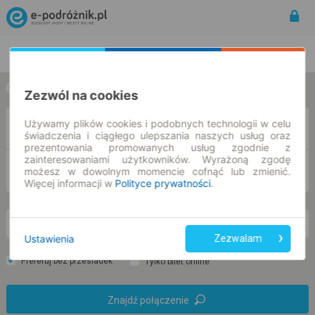
Rozkład Jazdy | Bilety
Bilety okresowe
w jedną stronę
w obie strony
Zezwól na cookies
Używamy plików cookies i podobnych technologii w celu
Z
świadczenia i ciągłego ulepszania naszych usług oraz
prezentowania promowanych usług zgodnie z
zainteresowaniami użytkowników. Wyrażoną zgodę
DO
możesz w dowolnym momencie cofnąć lub zmienić.
Więcej informacji w
Polityce prywatności
.
nd. 9 sie.
-- : --
Ustawienia
Zezwalam
Preferuj bez przesiadek
Tylko bilet online
Znajdź połączenie