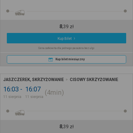
8
,
39
zł
Kup Bilet
Cena całkowita dla jednego pasażera bez ulgi
Kup bilet miesięczny
JASZCZEREK, SKRZYŻOWANIE
CISOWY SKRZYŻOWANIE
16:03
16:07
4min
11 sierpnia
11 sierpnia
8
,
39
zł