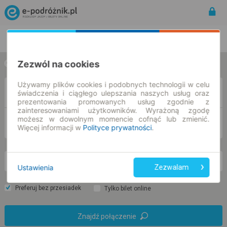
Rozkład Jazdy | Bilety
Bilety okresowe
Zezwól na cookies
w jedną stronę
w obie strony
Używamy plików cookies i podobnych technologii w celu
Z
świadczenia i ciągłego ulepszania naszych usług oraz
prezentowania promowanych usług zgodnie z
zainteresowaniami użytkowników. Wyrażoną zgodę
możesz w dowolnym momencie cofnąć lub zmienić.
DO
Więcej informacji w
Polityce prywatności
.
nd. 9 sie.
-- : --
Ustawienia
Zezwalam
Preferuj bez przesiadek
Tylko bilet online
Znajdź połączenie