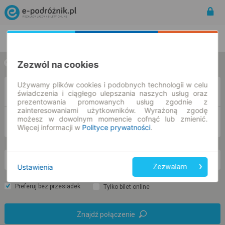
Rozkład Jazdy | Bilety
Bilety okresowe
Zezwól na cookies
w jedną stronę
w obie strony
Używamy plików cookies i podobnych technologii w celu
Z
świadczenia i ciągłego ulepszania naszych usług oraz
prezentowania promowanych usług zgodnie z
zainteresowaniami użytkowników. Wyrażoną zgodę
możesz w dowolnym momencie cofnąć lub zmienić.
DO
Więcej informacji w
Polityce prywatności
.
pn. 10 sie.
-- : --
Ustawienia
Zezwalam
Preferuj bez przesiadek
Tylko bilet online
Znajdź połączenie