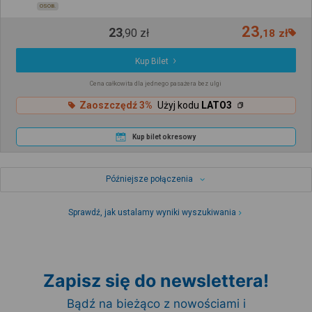
OSOB.
23
23
,
90
zł
,
18
zł
Kup Bilet
Cena całkowita dla jednego pasażera bez ulgi
Zaoszczędź 3%
Użyj kodu
LATO3
Kup bilet okresowy
Późniejsze połączenia
Sprawdź, jak ustalamy wyniki wyszukiwania
Zapisz się do newslettera!
Bądź na bieżąco z nowościami i