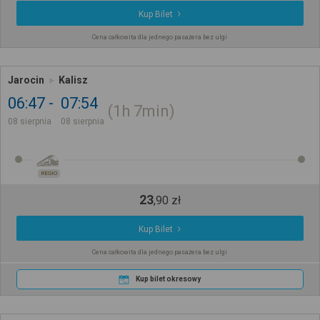
Kup Bilet
Cena całkowita dla jednego pasażera bez ulgi
Jarocin
Kalisz
06:47
07:54
1h
7min
08 sierpnia
08 sierpnia
REGIO
23
,
90
zł
Kup Bilet
Cena całkowita dla jednego pasażera bez ulgi
Kup bilet okresowy