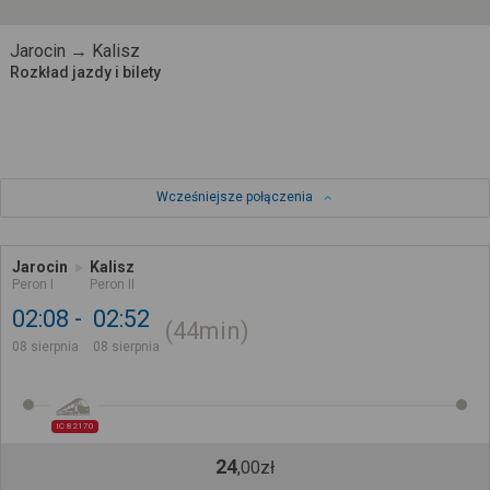
Jarocin → Kalisz
Rozkład jazdy i bilety
Wcześniejsze połączenia
Jarocin
Kalisz
Peron I
Peron II
02:08
02:52
44min
08 sierpnia
08 sierpnia
IC 82170
24
,
00
zł