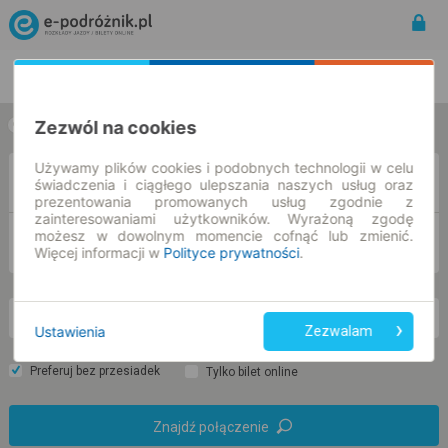
Rozkład Jazdy | Bilety
Bilety okresowe
Zezwól na cookies
w jedną stronę
w obie strony
Używamy plików cookies i podobnych technologii w celu
Z
świadczenia i ciągłego ulepszania naszych usług oraz
prezentowania promowanych usług zgodnie z
zainteresowaniami użytkowników. Wyrażoną zgodę
możesz w dowolnym momencie cofnąć lub zmienić.
DO
Więcej informacji w
Polityce prywatności
.
so. 8 sie.
-- : --
Ustawienia
Zezwalam
Preferuj bez przesiadek
Tylko bilet online
Znajdź połączenie