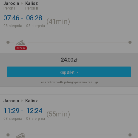
Jarocin
Kalisz
Peron I
Peron II
07:46
08:28
41min
08 sierpnia
08 sierpnia
IC 7320
24
,
00
zł
Kup Bilet
Cena całkowita dla jednego pasażera bez ulgi
Jarocin
Kalisz
11:29
12:24
55min
08 sierpnia
08 sierpnia