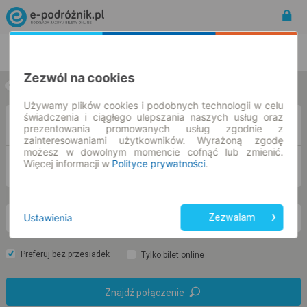
Rozkład Jazdy | Bilety
Bilety okresowe
Zezwól na cookies
w jedną stronę
w obie strony
Używamy plików cookies i podobnych technologii w celu
świadczenia i ciągłego ulepszania naszych usług oraz
Z
prezentowania promowanych usług zgodnie z
zainteresowaniami użytkowników. Wyrażoną zgodę
możesz w dowolnym momencie cofnąć lub zmienić.
Więcej informacji w
Polityce prywatności
.
DO
Ustawienia
Zezwalam
nd. 9 sie.
-- : --
Preferuj bez przesiadek
Tylko bilet online
Znajdź połączenie