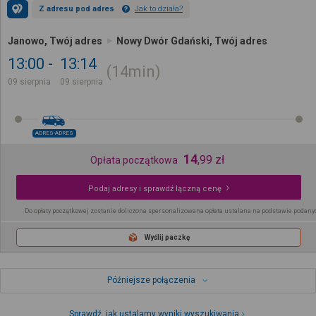
Z adresu pod adres
Jak to działa?
Janowo, Twój adres
Nowy Dwór Gdański, Twój adres
13:00
13:14
14min
09 sierpnia
09 sierpnia
ADRES-ADRES
14
,
99
zł
Opłata początkowa
Podaj adresy i sprawdź łączną cenę
Do opłaty początkowej zostanie doliczona spersonalizowana opłata ustalana na podstawie podany
Wyślij paczkę
Późniejsze połączenia
Sprawdź, jak ustalamy wyniki wyszukiwania