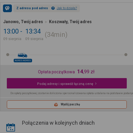
Z adresu pod adres
Jak to działa?
Janowo, Twój adres
Koszwały, Twój adres
13:00
13:34
34min
09 sierpnia
09 sierpnia
ADRES-ADRES
14
,
99
zł
Opłata początkowa
Podaj adresy i sprawdź łączną cenę
Do opłaty początkowej zostanie doliczona spersonalizowana opłata ustalana na podstawie podany
Wyślij paczkę
Połączenia w kolejnych dniach