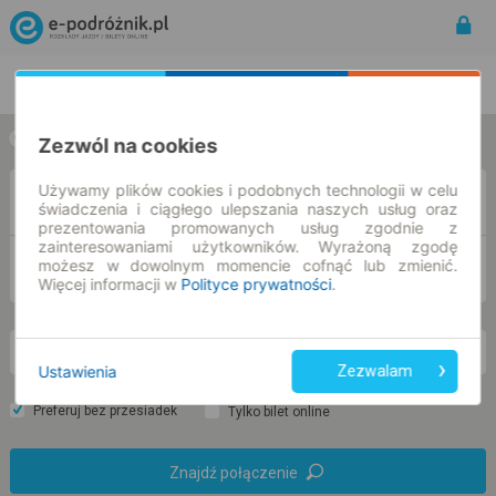
Rozkład Jazdy | Bilety
Bilety okresowe
Zezwól na cookies
w jedną stronę
w obie strony
Używamy plików cookies i podobnych technologii w celu
Z
świadczenia i ciągłego ulepszania naszych usług oraz
prezentowania promowanych usług zgodnie z
zainteresowaniami użytkowników. Wyrażoną zgodę
możesz w dowolnym momencie cofnąć lub zmienić.
DO
Więcej informacji w
Polityce prywatności
.
nd. 9 sie.
-- : --
Ustawienia
Zezwalam
Preferuj bez przesiadek
Tylko bilet online
Znajdź połączenie