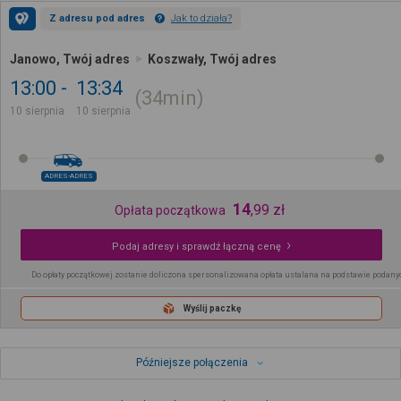
Z adresu pod adres
Jak to działa?
Janowo, Twój adres
Koszwały, Twój adres
13:00
13:34
34min
10 sierpnia
10 sierpnia
ADRES-ADRES
14
,
99
zł
Opłata początkowa
Podaj adresy i sprawdź łączną cenę
Do opłaty początkowej zostanie doliczona spersonalizowana opłata ustalana na podstawie podany
Wyślij paczkę
Późniejsze połączenia