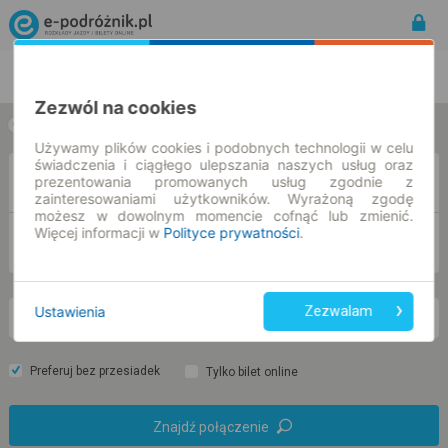
Rozkład Jazdy | Bilety
Bilety okresowe
Zezwól na cookies
w jedną stronę
w obie strony
Używamy plików cookies i podobnych technologii w celu
świadczenia i ciągłego ulepszania naszych usług oraz
Z
prezentowania promowanych usług zgodnie z
zainteresowaniami użytkowników. Wyrażoną zgodę
możesz w dowolnym momencie cofnąć lub zmienić.
Więcej informacji w
Polityce prywatności
.
DO
Ustawienia
Zezwalam
pt. 7 sie.
-- : --
Preferuj bez przesiadek
Tylko bilet online
Znajdź połączenie