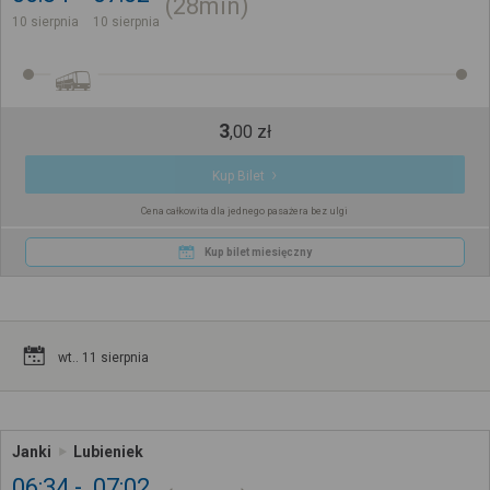
28min
10 sierpnia
10 sierpnia
3
,
00
zł
Kup Bilet
Cena całkowita dla jednego pasażera bez ulgi
Kup bilet miesięczny
wt.. 11 sierpnia
Janki
Lubieniek
06:34
07:02