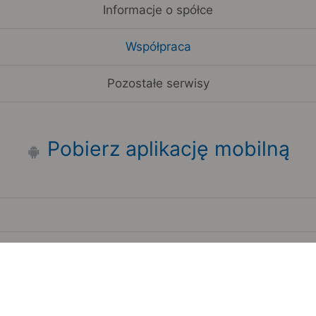
Informacje o spółce
Współpraca
Pozostałe serwisy
Pobierz aplikację mobilną
Zauważyłeś błąd na stronie?
Zgłoś to
Copyright 2006-2026 by Teroplan S.A.
Serwis używa danych GeoLite2 stworzonych przez firmę