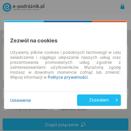
Rozkład Jazdy | Bilety
Bilety okresowe
w jedną stronę
w obie strony
Zezwól na cookies
Używamy plików cookies i podobnych technologii w celu
Z
świadczenia i ciągłego ulepszania naszych usług oraz
prezentowania promowanych usług zgodnie z
zainteresowaniami użytkowników. Wyrażoną zgodę
DO
możesz w dowolnym momencie cofnąć lub zmienić.
Więcej informacji w
Polityce prywatności
.
nd. 9 sie.
-- : --
Ustawienia
Zezwalam
Preferuj bez przesiadek
Tylko bilet online
Znajdź połączenie