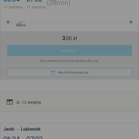
28min
11 sierpnia
11 sierpnia
3
,
00
zł
Kup Bilet
Cena całkowita dla jednego pasażera bez ulgi
Kup bilet miesięczny
śr.. 12 sierpnia
Janki
Lubieniek