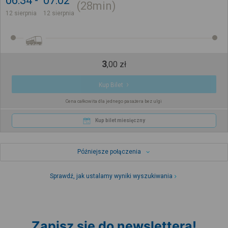
06:34
07:02
28min
12 sierpnia
12 sierpnia
3
,
00
zł
Kup Bilet
Cena całkowita dla jednego pasażera bez ulgi
Kup bilet miesięczny
Późniejsze połączenia
Sprawdź, jak ustalamy wyniki wyszukiwania
Zapisz się do newslettera!