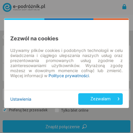
Rozkład Jazdy | Bilety
Bilety okresowe
Zezwól na cookies
w jedną stronę
w obie strony
Używamy plików cookies i podobnych technologii w celu
Z
świadczenia i ciągłego ulepszania naszych usług oraz
prezentowania promowanych usług zgodnie z
zainteresowaniami użytkowników. Wyrażoną zgodę
możesz w dowolnym momencie cofnąć lub zmienić.
DO
Więcej informacji w
Polityce prywatności
.
so. 8 sie.
-- : --
Ustawienia
Zezwalam
Preferuj bez przesiadek
Tylko bilet online
Znajdź połączenie