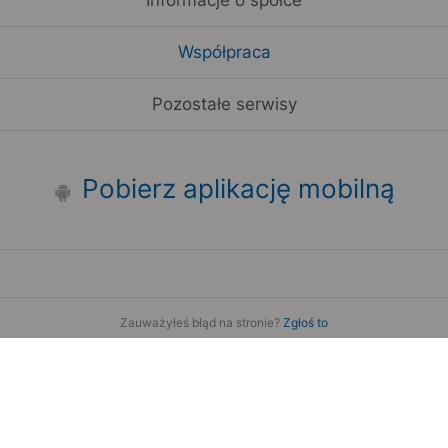
Współpraca
Pozostałe serwisy
Pobierz aplikację mobilną
Zauważyłeś błąd na stronie?
Zgłoś to
Copyright 2006-2026 by Teroplan S.A.
Serwis używa danych GeoLite2 stworzonych przez firmę
MaxMind
www.maxmind.com