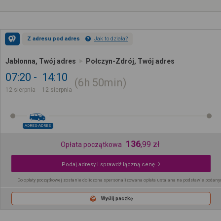
Z adresu pod adres
Jak to działa?
Jabłonna, Twój adres
Połczyn-Zdrój, Twój adres
07:20
14:10
6h
50min
12 sierpnia
12 sierpnia
ADRES-ADRES
136
,
99
zł
Opłata początkowa
Podaj adresy i sprawdź łączną cenę
Do opłaty początkowej zostanie doliczona spersonalizowana opłata ustalana na podstawie podany
Wyślij paczkę