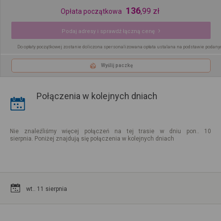
136
,
99
zł
Opłata początkowa
Podaj adresy i sprawdź łączną cenę
Do opłaty początkowej zostanie doliczona spersonalizowana opłata ustalana na podstawie podany
Wyślij paczkę
Połączenia w kolejnych dniach
Nie znaleźliśmy więcej połączeń na tej trasie w dniu pon.. 10
sierpnia. Poniżej znajdują się połączenia w kolejnych dniach
wt.. 11 sierpnia