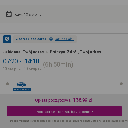
czw.. 13 sierpnia
Z adresu pod adres
Jak to działa?
Jabłonna, Twój adres
Połczyn-Zdrój, Twój adres
07:20
14:10
6h
50min
13 sierpnia
13 sierpnia
ADRES-ADRES
136
,
99
zł
Opłata początkowa
Podaj adresy i sprawdź łączną cenę
Do opłaty początkowej zostanie doliczona spersonalizowana opłata ustalana na podstawie podany