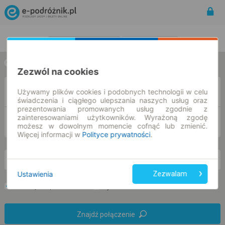
Rozkład Jazdy | Bilety
Bilety okresowe
w jedną stronę
w obie strony
Zezwól na cookies
Z
Używamy plików cookies i podobnych technologii w celu
świadczenia i ciągłego ulepszania naszych usług oraz
prezentowania promowanych usług zgodnie z
zainteresowaniami użytkowników. Wyrażoną zgodę
DO
możesz w dowolnym momencie cofnąć lub zmienić.
Więcej informacji w
Polityce prywatności
.
pn. 10 sie.
-- : --
Ustawienia
Zezwalam
Preferuj bez przesiadek
Tylko bilet online
Znajdź połączenie