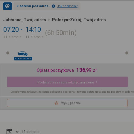
Z adresu pod adres
Jak to działa?
Jabłonna, Twój adres
Połczyn-Zdrój, Twój adres
07:20
14:10
6h
50min
11 sierpnia
11 sierpnia
ADRES-ADRES
136
,
99
zł
Opłata początkowa
Podaj adresy i sprawdź łączną cenę
Do opłaty początkowej zostanie doliczona spersonalizowana opłata ustalana na podstawie podany
Wyślij paczkę
śr.. 12 sierpnia