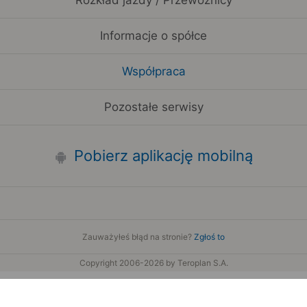
Rozkład jazdy / Przewoźnicy
Informacje o spółce
Współpraca
Pozostałe serwisy
Pobierz aplikację mobilną
Zauważyłeś błąd na stronie?
Zgłoś to
Copyright 2006-2026 by Teroplan S.A.
wis używa danych GeoLite2 stworzonych przez firmę MaxMind
www.maxmind.