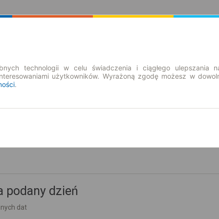
Rozkład Jazdy | Bilety
Bilety okresowe
nych technologii w celu świadczenia i ciągłego ulepszania n
interesowaniami użytkowników. Wyrażoną zgodę możesz w dowoln
ności
.
nd. 9 sie.
-- : --
ławęcińskie
a podany dzień
nnych dat