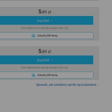
5
,
89
zł
Kup Bilet
Cena całkowita dla jednego pasażera bez ulgi
Doładuj EM-kartę
5
,
89
zł
Kup Bilet
Cena całkowita dla jednego pasażera bez ulgi
Doładuj EM-kartę
Sprawdź, jak ustalamy wyniki wyszukiwania