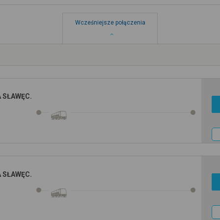
Wcześniejsze połączenia
KA SŁAWĘC.
KA SŁAWĘC.