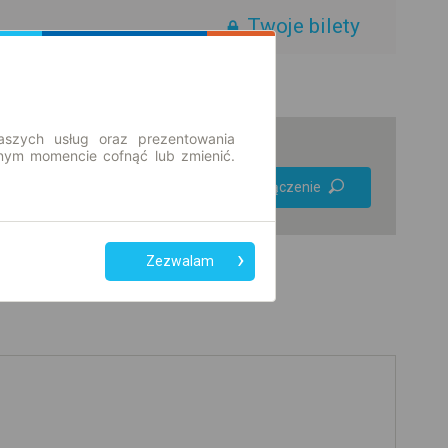
Twoje bilety
aszych usług oraz prezentowania
ym momencie cofnąć lub zmienić.
Preferuj bez
Znajdź połączenie
przesiadek
Tylko bilet online
Zezwalam