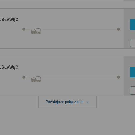
KA SŁAWĘC.
KA SŁAWĘC.
Późniejsze połączenia