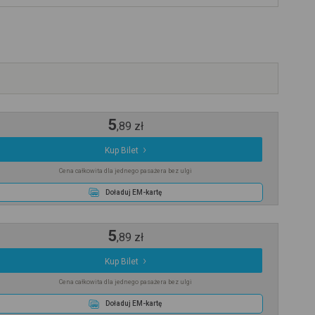
5
,
89
zł
Kup Bilet
Cena całkowita dla jednego pasażera bez ulgi
Doładuj EM-kartę
5
,
89
zł
Kup Bilet
Cena całkowita dla jednego pasażera bez ulgi
Doładuj EM-kartę