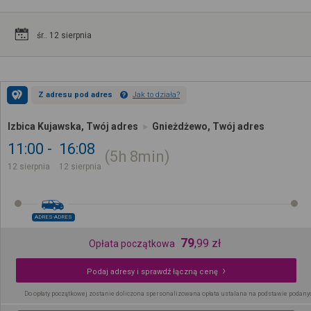
śr.. 12 sierpnia
Z adresu pod adres
Jak to działa?
Izbica Kujawska, Twój adres
Gnieżdżewo, Twój adres
11:00
16:08
5h
8min
12 sierpnia
12 sierpnia
ADRES-ADRES
79
,
99
zł
Opłata początkowa
Podaj adresy i sprawdź łączną cenę
Do opłaty początkowej zostanie doliczona spersonalizowana opłata ustalana na podstawie podany