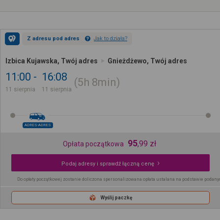
Z adresu pod adres
Jak to działa?
Izbica Kujawska, Twój adres
Gnieżdżewo, Twój adres
11:00
16:08
5h
8min
11 sierpnia
11 sierpnia
ADRES-ADRES
95
,
99
zł
Opłata początkowa
Podaj adresy i sprawdź łączną cenę
Do opłaty początkowej zostanie doliczona spersonalizowana opłata ustalana na podstawie podany
Wyślij paczkę