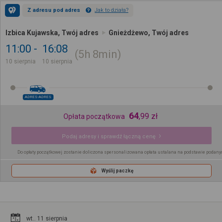
Z adresu pod adres
Jak to działa?
Izbica Kujawska, Twój adres
Gnieżdżewo, Twój adres
11:00
16:08
5h
8min
10 sierpnia
10 sierpnia
ADRES-ADRES
64
,
99
zł
Opłata początkowa
Podaj adresy i sprawdź łączną cenę
Do opłaty początkowej zostanie doliczona spersonalizowana opłata ustalana na podstawie podany
Wyślij paczkę
wt.. 11 sierpnia