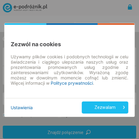
Rozkład Jazdy | Bilety
Bilety okresowe
w jedną stronę
w obie strony
Zezwól na cookies
Z
Używamy plików cookies i podobnych technologii w celu
świadczenia i ciągłego ulepszania naszych usług oraz
prezentowania promowanych usług zgodnie z
zainteresowaniami użytkowników. Wyrażoną zgodę
DO
możesz w dowolnym momencie cofnąć lub zmienić.
Więcej informacji w
Polityce prywatności
.
nd. 9 sie.
-- : --
Ustawienia
Zezwalam
Preferuj bez przesiadek
Tylko bilet online
Znajdź połączenie