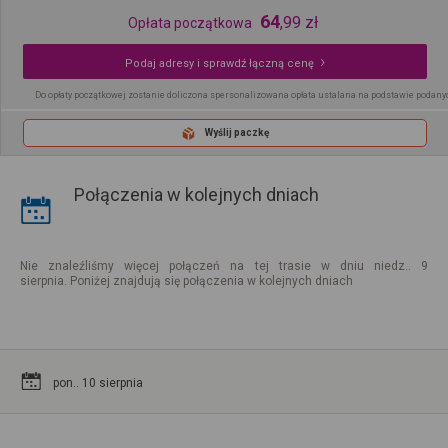
64
,
99
zł
Opłata początkowa
Podaj adresy i sprawdź łączną cenę
Do opłaty początkowej zostanie doliczona spersonalizowana opłata ustalana na podstawie podany
Wyślij paczkę
Połączenia w kolejnych dniach
Nie znaleźliśmy więcej połączeń na tej trasie w dniu niedz.. 9
sierpnia. Poniżej znajdują się połączenia w kolejnych dniach
pon.. 10 sierpnia