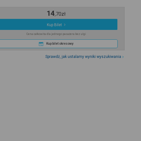
14
,
70
zł
Kup Bilet
Cena całkowita dla jednego pasażera bez ulgi
Kup bilet okresowy
Sprawdź, jak ustalamy wyniki wyszukiwania