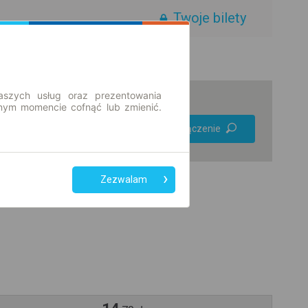
Twoje bilety
aszych usług oraz prezentowania
ym momencie cofnąć lub zmienić.
Preferuj bez
Znajdź połączenie
przesiadek
Tylko bilet online
Zezwalam