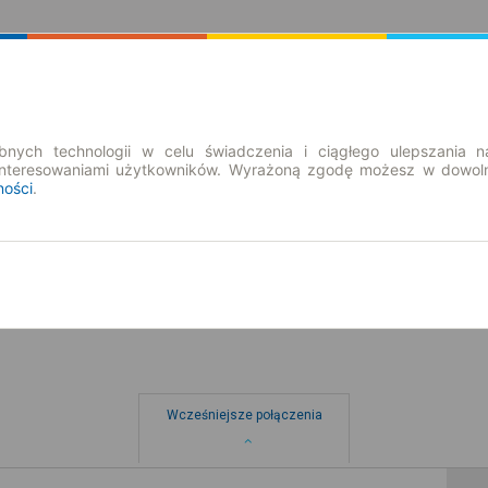
Rozkład Jazdy | Bilety
Bilety okresowe
nych technologii w celu świadczenia i ciągłego ulepszania n
interesowaniami użytkowników. Wyrażoną zgodę możesz w dowoln
ności
.
nd. 9 sie.
-- : --
Wcześniejsze połączenia