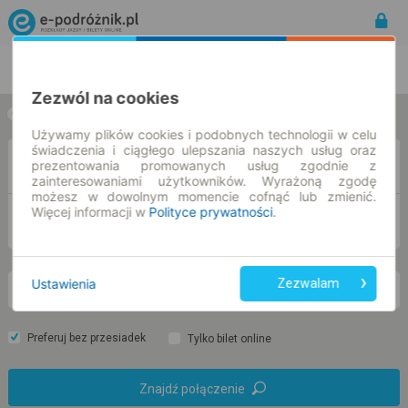
Rozkład Jazdy | Bilety
Bilety okresowe
Zezwól na cookies
w jedną stronę
w obie strony
Używamy plików cookies i podobnych technologii w celu
świadczenia i ciągłego ulepszania naszych usług oraz
Z
prezentowania promowanych usług zgodnie z
zainteresowaniami użytkowników. Wyrażoną zgodę
możesz w dowolnym momencie cofnąć lub zmienić.
Więcej informacji w
Polityce prywatności
.
DO
Ustawienia
Zezwalam
nd. 9 sie.
-- : --
Preferuj bez przesiadek
Tylko bilet online
Znajdź połączenie