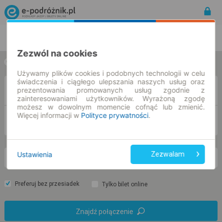
Rozkład Jazdy | Bilety
Bilety okresowe
Zezwól na cookies
w jedną stronę
w obie strony
Używamy plików cookies i podobnych technologii w celu
świadczenia i ciągłego ulepszania naszych usług oraz
Z
prezentowania promowanych usług zgodnie z
zainteresowaniami użytkowników. Wyrażoną zgodę
możesz w dowolnym momencie cofnąć lub zmienić.
Więcej informacji w
Polityce prywatności
.
DO
Ustawienia
Zezwalam
so. 8 sie.
-- : --
Preferuj bez przesiadek
Tylko bilet online
Znajdź połączenie