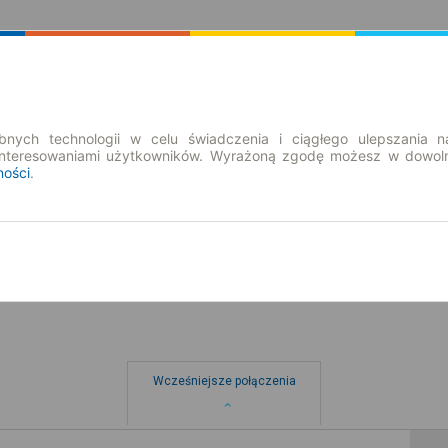
Rozkład Jazdy | Bilety
Bilety okresowe
nych technologii w celu świadczenia i ciągłego ulepszania n
interesowaniami użytkowników. Wyrażoną zgodę możesz w dowoln
ności
.
pt. 7 sie.
-- : --
Wcześniejsze połączenia