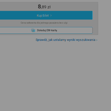
8
,
89
zł
Kup Bilet
Cena całkowita dla jednego pasażera bez ulgi
Doładuj EM-kartę
Sprawdź, jak ustalamy wyniki wyszukiwania