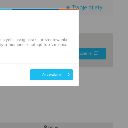
Twoje bilety
aszych usług oraz prezentowania
ym momencie cofnąć lub zmienić.
Preferuj bez
Znajdź połączenie
przesiadek
Tylko bilet online
Zezwalam
8