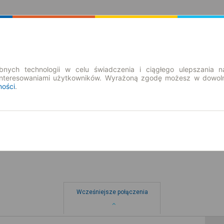
Rozkład Jazdy | Bilety
Bilety okresowe
nych technologii w celu świadczenia i ciągłego ulepszania n
interesowaniami użytkowników. Wyrażoną zgodę możesz w dowoln
ności
.
nd. 9 sie.
-- : --
ów
Wcześniejsze połączenia