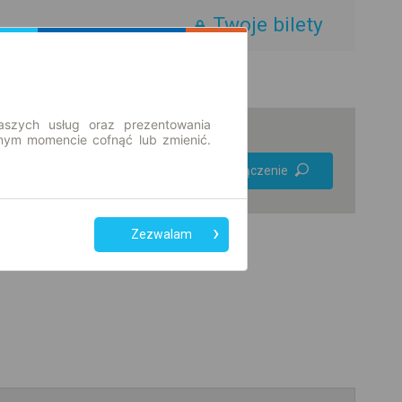
Twoje bilety
aszych usług oraz prezentowania
ym momencie cofnąć lub zmienić.
Preferuj bez
Znajdź połączenie
przesiadek
Tylko bilet online
Zezwalam