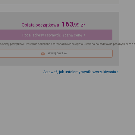
163
,
99
zł
Opłata początkowa
Podaj adresy i sprawdź łączną cenę
o opłaty początkowej zostanie doliczona spersonalizowana opłata ustalana na podstawie podanych przez 
Wyślij paczkę
Sprawdź, jak ustalamy wyniki wyszukiwania