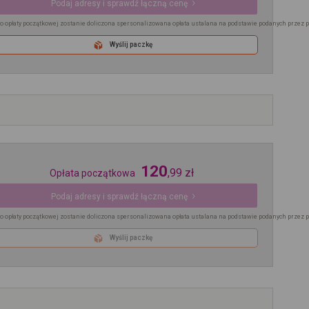
Podaj adresy i sprawdź łączną cenę
o opłaty początkowej zostanie doliczona spersonalizowana opłata ustalana na podstawie podanych przez 
Wyślij paczkę
120
,
99
zł
Opłata początkowa
Podaj adresy i sprawdź łączną cenę
o opłaty początkowej zostanie doliczona spersonalizowana opłata ustalana na podstawie podanych przez 
Wyślij paczkę