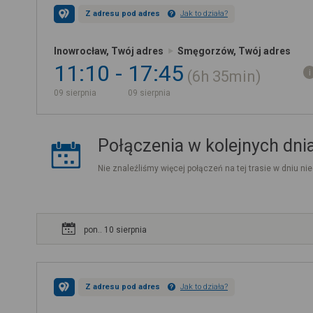
Z adresu pod adres
Jak to działa?
Inowrocław, Twój adres
Smęgorzów, Twój adres
11:10
17:45
6h
35min
09 sierpnia
09 sierpnia
Połączenia w kolejnych dni
Nie znaleźliśmy więcej połączeń na tej trasie w dniu nie
pon.. 10 sierpnia
Z adresu pod adres
Jak to działa?