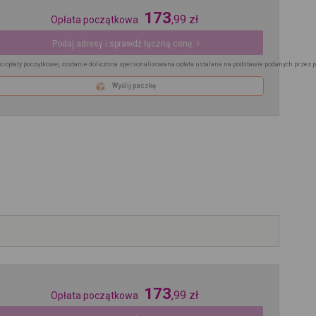
173
,
99
zł
Opłata początkowa
Podaj adresy i sprawdź łączną cenę
o opłaty początkowej zostanie doliczona spersonalizowana opłata ustalana na podstawie podanych przez 
Wyślij paczkę
173
,
99
zł
Opłata początkowa