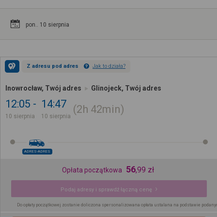
pon.. 10 sierpnia
Z adresu pod adres
Jak to działa?
Inowrocław, Twój adres
Glinojeck, Twój adres
12:05
14:47
2h
42min
10 sierpnia
10 sierpnia
ADRES-ADRES
56
,
99
zł
Opłata początkowa
Podaj adresy i sprawdź łączną cenę
Do opłaty początkowej zostanie doliczona spersonalizowana opłata ustalana na podstawie podany