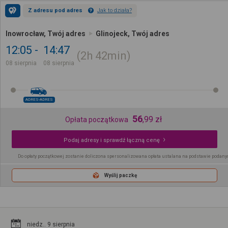
Z adresu pod adres
Jak to działa?
Inowrocław, Twój adres
Glinojeck, Twój adres
12:05
14:47
2h
42min
08 sierpnia
08 sierpnia
ADRES-ADRES
56
,
99
zł
Opłata początkowa
Podaj adresy i sprawdź łączną cenę
Do opłaty początkowej zostanie doliczona spersonalizowana opłata ustalana na podstawie podany
Wyślij paczkę
niedz.. 9 sierpnia