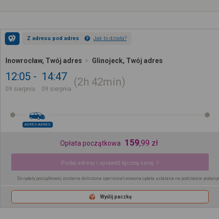
Z adresu pod adres
Jak to działa?
Inowrocław, Twój adres
Glinojeck, Twój adres
12:05
14:47
2h
42min
09 sierpnia
09 sierpnia
ADRES-ADRES
159
,
99
zł
Opłata początkowa
Podaj adresy i sprawdź łączną cenę
Do opłaty początkowej zostanie doliczona spersonalizowana opłata ustalana na podstawie podany
Wyślij paczkę