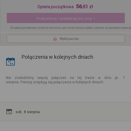
56
,
83
zł
Opłata początkowa
Podaj adresy i sprawdź łączną cenę
Do opłaty początkowej zostanie doliczona spersonalizowana opłata ustalana na podstawie podany
Wyślij paczkę
Połączenia w kolejnych dniach
Nie znaleźliśmy więcej połączeń na tej trasie w dniu pt.. 7
sierpnia. Poniżej znajdują się połączenia w kolejnych dniach
sob.. 8 sierpnia