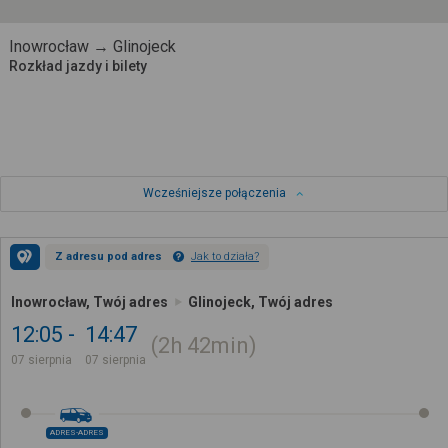
Inowrocław → Glinojeck
Rozkład jazdy i bilety
Wcześniejsze połączenia
Z adresu pod adres
Jak to działa?
Inowrocław, Twój adres
Glinojeck, Twój adres
12:05
14:47
2h
42min
07 sierpnia
07 sierpnia
ADRES-ADRES