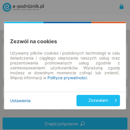
Rozkład Jazdy | Bilety
Bilety okresowe
w jedną stronę
w obie strony
Zezwól na cookies
Z
Używamy plików cookies i podobnych technologii w celu
świadczenia i ciągłego ulepszania naszych usług oraz
prezentowania promowanych usług zgodnie z
zainteresowaniami użytkowników. Wyrażoną zgodę
DO
możesz w dowolnym momencie cofnąć lub zmienić.
Więcej informacji w
Polityce prywatności
.
pt. 7 sie.
-- : --
Ustawienia
Zezwalam
Preferuj bez przesiadek
Tylko bilet online
Znajdź połączenie