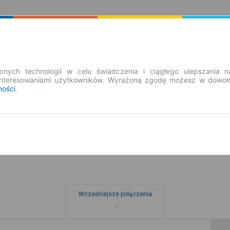
Rozkład Jazdy | Bilety
Bilety okresowe
nych technologii w celu świadczenia i ciągłego ulepszania n
interesowaniami użytkowników. Wyrażoną zgodę możesz w dowoln
ności
.
so. 8 sie.
-- : --
ewo
Wcześniejsze połączenia