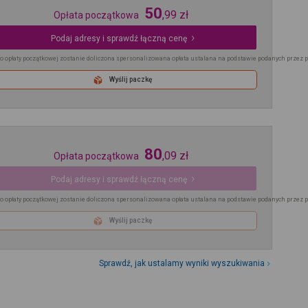
50
,
99
zł
Opłata początkowa
Podaj adresy i sprawdź łączną cenę
o opłaty początkowej zostanie doliczona spersonalizowana opłata ustalana na podstawie podanych przez 
Wyślij paczkę
80
,
09
zł
Opłata początkowa
Podaj adresy i sprawdź łączną cenę
o opłaty początkowej zostanie doliczona spersonalizowana opłata ustalana na podstawie podanych przez 
Wyślij paczkę
Sprawdź, jak ustalamy wyniki wyszukiwania