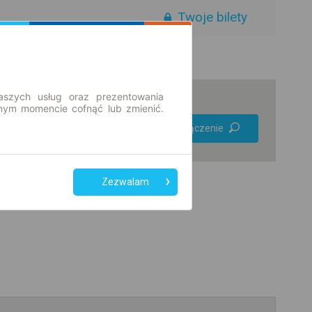
Twoje bilety
aszych usług oraz prezentowania
ym momencie cofnąć lub zmienić.
Preferuj bez
Znajdź połączenie
przesiadek
Tylko bilet online
Zezwalam