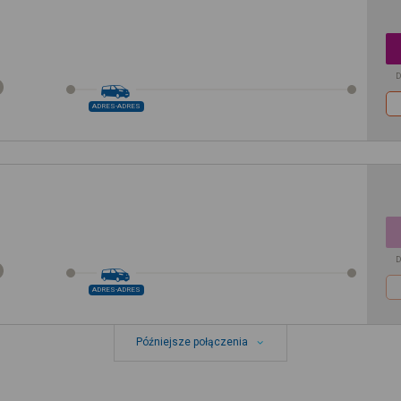
D
ADRES-ADRES
D
ADRES-ADRES
Późniejsze połączenia