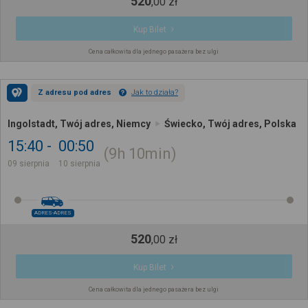
520
,
00
zł
Kup Bilet
Cena całkowita dla jednego pasażera bez ulgi
Z adresu pod adres
Jak to działa?
Ingolstadt, Twój adres, Niemcy
Świecko, Twój adres, Polska
15:40
00:50
9h
10min
09 sierpnia
10 sierpnia
ADRES-ADRES
520
,
00
zł
Kup Bilet
Cena całkowita dla jednego pasażera bez ulgi