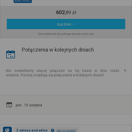
ADRES-ADRES
602
,
89
zł
Kup Bilet
Cena całkowita dla jednego pasażera bez ulgi
Połączenia w kolejnych dniach
Nie znaleźliśmy więcej połączeń na tej trasie w dniu niedz.. 9
sierpnia. Poniżej znajdują się połączenia w kolejnych dniach
pon.. 10 sierpnia
Z adresu pod adres
Jak to działa?