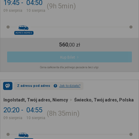
19:45
04:50
9h
5min
09 sierpnia
10 sierpnia
ADRES-ADRES
560
,
00
zł
Kup Bilet
Cena całkowita dla jednego pasażera bez ulgi
Z adresu pod adres
Jak to działa?
Ingolstadt, Twój adres, Niemcy
Świecko, Twój adres, Polska
20:20
04:55
8h
35min
09 sierpnia
10 sierpnia