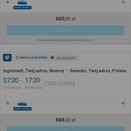
ADRES-ADRES
600
,
00
zł
Kup Bilet
Cena całkowita dla jednego pasażera bez ulgi
Z adresu pod adres
Jak to działa?
Ingolstadt, Twój adres, Niemcy
Świecko, Twój adres, Polska
07:20
17:20
10h
0min
09 sierpnia
09 sierpnia
ADRES-ADRES
684
,
00
zł