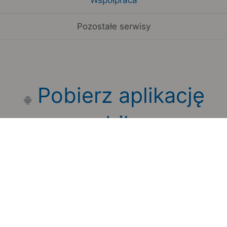
Pozostałe serwisy
Pobierz aplikację
mobilną
Zauważyłeś błąd na stronie?
Zgłoś to