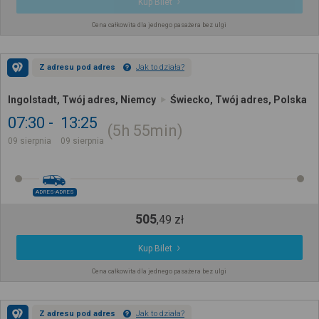
Kup Bilet
Cena całkowita dla jednego pasażera bez ulgi
Z adresu pod adres
Jak to działa?
Ingolstadt, Twój adres, Niemcy
Świecko, Twój adres, Polska
07:30
13:25
5h
55min
09 sierpnia
09 sierpnia
ADRES-ADRES
505
,
49
zł
Kup Bilet
Cena całkowita dla jednego pasażera bez ulgi
Z adresu pod adres
Jak to działa?