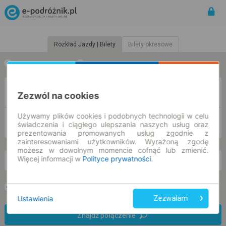
Rozkład Jazdy | Bilety
Bilety okresowe
w jedną stronę
w obie strony
Z
Zezwól na cookies
Używamy plików cookies i podobnych technologii w celu
DO
świadczenia i ciągłego ulepszania naszych usług oraz
prezentowania promowanych usług zgodnie z
zainteresowaniami użytkowników. Wyrażoną zgodę
możesz w dowolnym momencie cofnąć lub zmienić.
Więcej informacji w
Polityce prywatności
.
nd. 9 sie.
-- : --
Preferuj bez przesiadek
Tylko bilet online
Ustawienia
Zezwalam
Znajdź połączenie