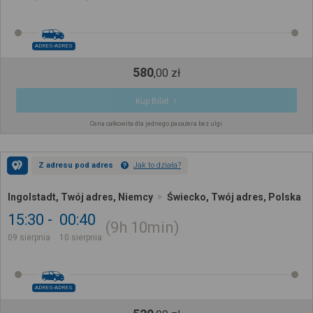
ADRES-ADRES
580
,
00
zł
Kup Bilet
Cena całkowita dla jednego pasażera bez ulgi
Z adresu pod adres
Jak to działa?
Ingolstadt, Twój adres, Niemcy
Świecko, Twój adres, Polska
15:30
00:40
9h
10min
09 sierpnia
10 sierpnia
ADRES-ADRES