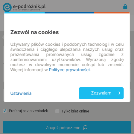
Rozkład Jazdy | Bilety
Bilety okresowe
Zezwól na cookies
w jedną stronę
w obie strony
Używamy plików cookies i podobnych technologii w celu
świadczenia i ciągłego ulepszania naszych usług oraz
Z
prezentowania promowanych usług zgodnie z
zainteresowaniami użytkowników. Wyrażoną zgodę
możesz w dowolnym momencie cofnąć lub zmienić.
Więcej informacji w
Polityce prywatności
.
DO
Ustawienia
Zezwalam
pn. 10 sie.
-- : --
Preferuj bez przesiadek
Tylko bilet online
Znajdź połączenie