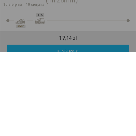
1h
28min
10 sierpnia
10 sierpnia
115
REGIO
17
,
14
zł
Kup Bilety
Cena całkowita dla jednego pasażera bez ulgi
Późniejsze połączenia
Sprawdź, jak ustalamy wyniki wyszukiwania
Zapisz się do newslettera!
Bądź na bieżąco z nowościami i