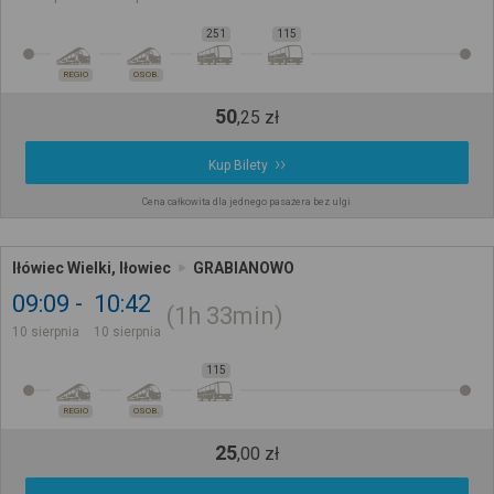
251
115
REGIO
OSOB.
50
,
25
zł
Kup Bilety
Cena całkowita dla jednego pasażera bez ulgi
Iłówiec Wielki, Iłowiec
GRABIANOWO
09:09
10:42
1h
33min
10 sierpnia
10 sierpnia
115
REGIO
OSOB.
25
,
00
zł