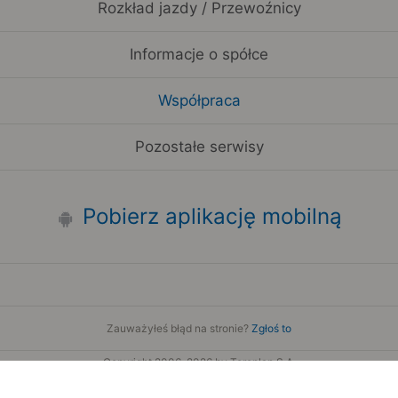
Rozkład jazdy / Przewoźnicy
Informacje o spółce
Współpraca
Pozostałe serwisy
Pobierz aplikację mobilną
Zauważyłeś błąd na stronie?
Zgłoś to
Copyright 2006-2026 by Teroplan S.A.