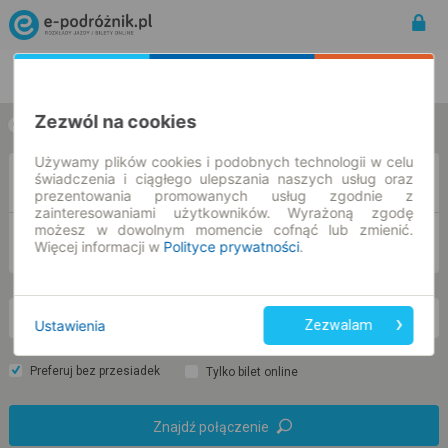
Rozkład Jazdy | Bilety
Bilety okresowe
Zezwól na cookies
w jedną stronę
w obie strony
Używamy plików cookies i podobnych technologii w celu
świadczenia i ciągłego ulepszania naszych usług oraz
Z
prezentowania promowanych usług zgodnie z
zainteresowaniami użytkowników. Wyrażoną zgodę
możesz w dowolnym momencie cofnąć lub zmienić.
DO
Więcej informacji w
Polityce prywatności
.
so. 8 sie.
-- : --
Ustawienia
Zezwalam
Preferuj bez przesiadek
Tylko bilet online
Znajdź połączenie