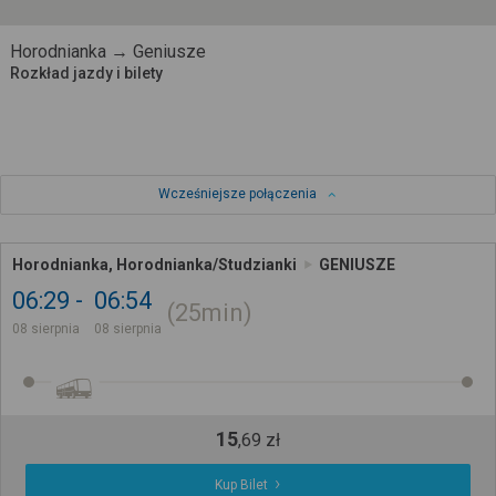
Horodnianka → Geniusze
Rozkład jazdy i bilety
Wcześniejsze połączenia
Horodnianka, Horodnianka/Studzianki
GENIUSZE
06:29
06:54
25min
08 sierpnia
08 sierpnia
15
,
69
zł
Kup Bilet