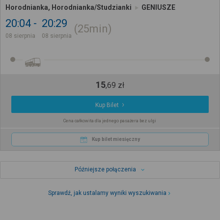
Horodnianka, Horodnianka/Studzianki
GENIUSZE
20:04
20:29
25min
08 sierpnia
08 sierpnia
15
,
69
zł
Kup Bilet
Cena całkowita dla jednego pasażera bez ulgi
Kup bilet miesięczny
Późniejsze połączenia
Sprawdź, jak ustalamy wyniki wyszukiwania