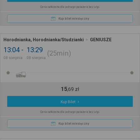
Cena całkowita dla jednego pasażera bez ulgi
Kup bilet miesięczny
Horodnianka, Horodnianka/Studzianki
GENIUSZE
13:04
13:29
25min
08 sierpnia
08 sierpnia
15
,
69
zł
Kup Bilet
Cena całkowita dla jednego pasażera bez ulgi
Kup bilet miesięczny