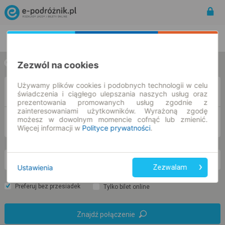
Rozkład Jazdy | Bilety
Bilety okresowe
Zezwól na cookies
w jedną stronę
w obie strony
Używamy plików cookies i podobnych technologii w celu
Z
świadczenia i ciągłego ulepszania naszych usług oraz
prezentowania promowanych usług zgodnie z
zainteresowaniami użytkowników. Wyrażoną zgodę
możesz w dowolnym momencie cofnąć lub zmienić.
DO
Więcej informacji w
Polityce prywatności
.
pn. 10 sie.
-- : --
Ustawienia
Zezwalam
Preferuj bez przesiadek
Tylko bilet online
Znajdź połączenie