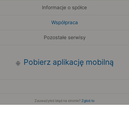
Informacje o spółce
Współpraca
Pozostałe serwisy
Pobierz aplikację mobilną
Zauważyłeś błąd na stronie?
Zgłoś to
Copyright 2006-2026 by Teroplan S.A.
Serwis używa danych GeoLite2 stworzonych przez firmę
MaxMind
www.maxmind.com