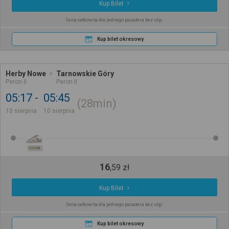
Kup Bilet
Cena całkowita dla jednego pasażera bez ulgi
Kup bilet okresowy
Herby Nowe
Tarnowskie Góry
Peron II
Peron II
05:17
05:45
28min
10 sierpnia
10 sierpnia
OSOB.
16
,
59
zł
Kup Bilet
Cena całkowita dla jednego pasażera bez ulgi
Kup bilet okresowy