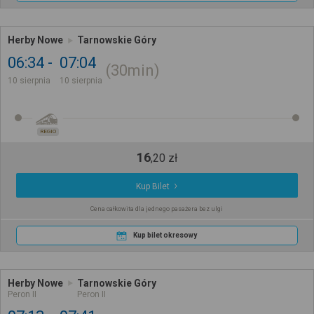
Herby Nowe
Tarnowskie Góry
06:34
07:04
30min
10 sierpnia
10 sierpnia
REGIO
16
,
20
zł
Kup Bilet
Cena całkowita dla jednego pasażera bez ulgi
Kup bilet okresowy
Herby Nowe
Tarnowskie Góry
Peron II
Peron II