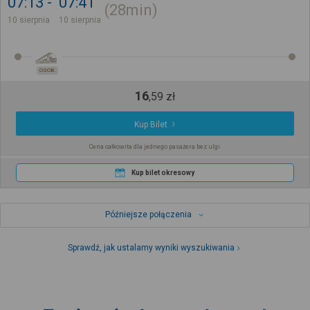
07:13
07:41
28min
10 sierpnia
10 sierpnia
OSOB.
16
,
59
zł
Kup Bilet
Cena całkowita dla jednego pasażera bez ulgi
Kup bilet okresowy
Późniejsze połączenia
Sprawdź, jak ustalamy wyniki wyszukiwania