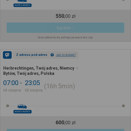
ADRES-ADRES
550
,
00
zł
Kup Bilet
Cena całkowita dla jednego pasażera bez ulgi
Z adresu pod adres
Jak to działa?
Herbrechtingen, Twój adres, Niemcy
Bytów, Twój adres, Polska
07:00
23:05
16h
5min
08 sierpnia
08 sierpnia
ADRES-ADRES
600
,
00
zł