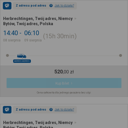
Z adresu pod adres
Jak to działa?
Herbrechtingen, Twój adres, Niemcy
Bytów, Twój adres, Polska
14:40
06:10
15h
30min
08 sierpnia
09 sierpnia
ADRES-ADRES
520
,
00
zł
Kup Bilet
Cena całkowita dla jednego pasażera bez ulgi
Z adresu pod adres
Jak to działa?
Herbrechtingen, Twój adres, Niemcy
Bytów, Twój adres, Polska