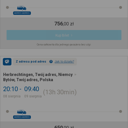
ADRES-ADRES
756
,
00
zł
Kup Bilet
Cena całkowita dla jednego pasażera bez ulgi
Z adresu pod adres
Jak to działa?
Herbrechtingen, Twój adres, Niemcy
Bytów, Twój adres, Polska
20:10
09:40
13h
30min
08 sierpnia
09 sierpnia
ADRES-ADRES
650
,
00
zł