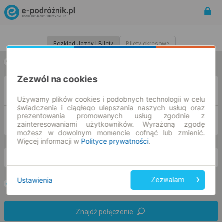
Rozkład Jazdy | Bilety
Bilety okresowe
w jedną stronę
w obie strony
Zezwól na cookies
Z
Używamy plików cookies i podobnych technologii w celu
świadczenia i ciągłego ulepszania naszych usług oraz
prezentowania promowanych usług zgodnie z
DO
zainteresowaniami użytkowników. Wyrażoną zgodę
możesz w dowolnym momencie cofnąć lub zmienić.
Więcej informacji w
Polityce prywatności
.
so. 8 sie.
-- : --
Ustawienia
Zezwalam
Preferuj bez przesiadek
Tylko bilet online
Znajdź połączenie