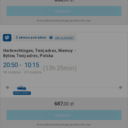
Kup Bilet
Cena całkowita dla jednego pasażera bez ulgi
Z adresu pod adres
Jak to działa?
Herbrechtingen, Twój adres, Niemcy
Bytów, Twój adres, Polska
20:50
10:15
13h
25min
08 sierpnia
09 sierpnia
ADRES-ADRES
687
,
00
zł
Kup Bilet
Cena całkowita dla jednego pasażera bez ulgi