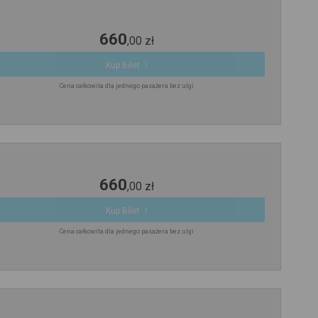
660
,
00
zł
Kup Bilet
Cena całkowita dla jednego pasażera bez ulgi
660
,
00
zł
Kup Bilet
Cena całkowita dla jednego pasażera bez ulgi