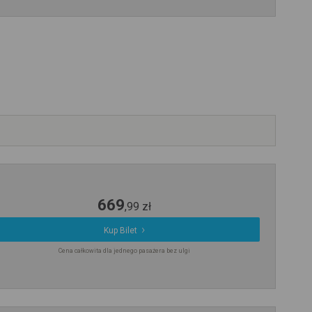
669
,
99
zł
Kup Bilet
Cena całkowita dla jednego pasażera bez ulgi