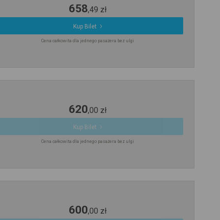
658
,
49
zł
Kup Bilet
Cena całkowita dla jednego pasażera bez ulgi
620
,
00
zł
Kup Bilet
Cena całkowita dla jednego pasażera bez ulgi
600
,
00
zł