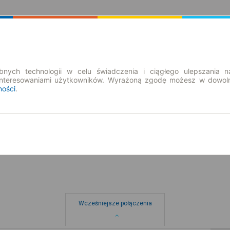
Rozkład Jazdy | Bilety
Bilety okresowe
nych technologii w celu świadczenia i ciągłego ulepszania n
interesowaniami użytkowników. Wyrażoną zgodę możesz w dowoln
ności
.
pt. 7 sie.
-- : --
Wcześniejsze połączenia