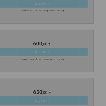
Kup Bilet
Cena całkowita dla jednego pasażera bez ulgi
600
,
00
zł
Kup Bilet
Cena całkowita dla jednego pasażera bez ulgi
650
,
00
zł
Kup Bilet