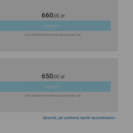
660
,
00
zł
Kup Bilet
Cena całkowita dla jednego pasażera bez ulgi
650
,
00
zł
Kup Bilet
Cena całkowita dla jednego pasażera bez ulgi
Sprawdź, jak ustalamy wyniki wyszukiwania