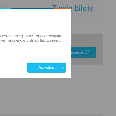
Twoje bilety
aszych usług oraz prezentowania
ym momencie cofnąć lub zmienić.
Preferuj bez
Znajdź połączenie
przesiadek
Tylko bilet online
Zezwalam