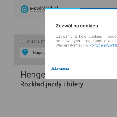
Zezwól na cookies
Używamy plików cookies i podob
promowanych usług zgodnie z za
w jedną stronę
w obie strony
Więcej informacji w
Polityce prywat
Z
DO
Ustawienia
Hengelo → Siedlce
Rozkład jazdy i bilety