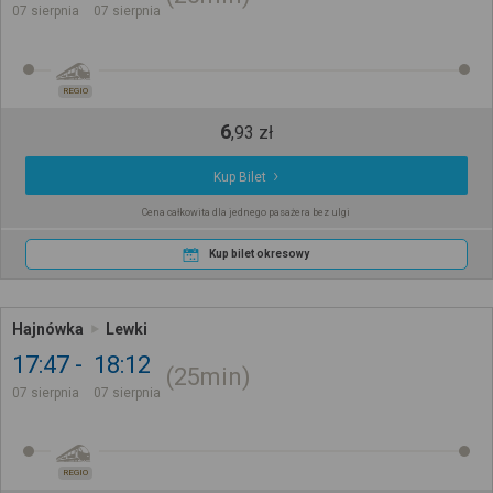
07 sierpnia
07 sierpnia
REGIO
6
,
93
zł
Kup Bilet
Cena całkowita dla jednego pasażera bez ulgi
Kup bilet okresowy
Hajnówka
Lewki
17:47
18:12
25min
07 sierpnia
07 sierpnia
REGIO