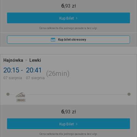
6
,
93
zł
Kup Bilet
Cena całkowita dla jednego pasażera bez ulgi
Kup bilet okresowy
Hajnówka
Lewki
20:15
20:41
26min
07 sierpnia
07 sierpnia
REGIO
6
,
93
zł
Kup Bilet
Cena całkowita dla jednego pasażera bez ulgi