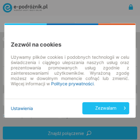
Rozkład Jazdy | Bilety
Bilety okresowe
w jedną stronę
w obie strony
Zezwól na cookies
Z
Używamy plików cookies i podobnych technologii w celu
świadczenia i ciągłego ulepszania naszych usług oraz
prezentowania promowanych usług zgodnie z
zainteresowaniami użytkowników. Wyrażoną zgodę
DO
możesz w dowolnym momencie cofnąć lub zmienić.
Więcej informacji w
Polityce prywatności
.
pt. 7 sie.
-- : --
Ustawienia
Zezwalam
Preferuj bez przesiadek
Tylko bilet online
Znajdź połączenie