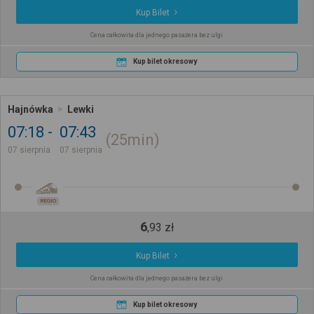
Kup Bilet
Cena całkowita dla jednego pasażera bez ulgi
Kup bilet okresowy
Hajnówka
Lewki
07:18
07:43
25min
07 sierpnia
07 sierpnia
REGIO
6
,
93
zł
Kup Bilet
Cena całkowita dla jednego pasażera bez ulgi
Kup bilet okresowy