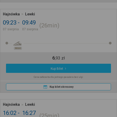
Hajnówka
Lewki
09:23
09:49
26min
07 sierpnia
07 sierpnia
REGIO
6
,
93
zł
Kup Bilet
Cena całkowita dla jednego pasażera bez ulgi
Kup bilet okresowy
Hajnówka
Lewki
16:02
16:27
25min