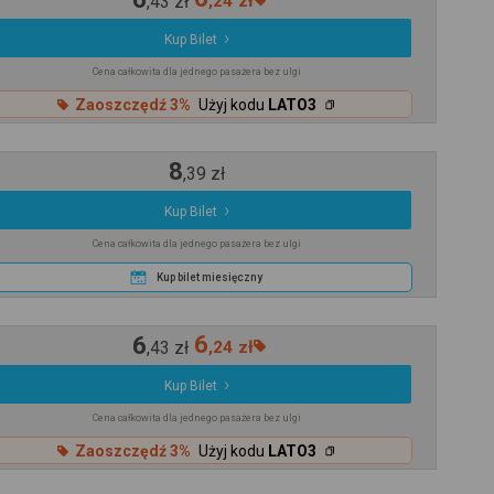
,
43
zł
,
24
zł
Kup Bilet
Cena całkowita dla jednego pasażera bez ulgi
Zaoszczędź 3%
Użyj kodu
LATO3
8
,
39
zł
Kup Bilet
Cena całkowita dla jednego pasażera bez ulgi
Kup bilet miesięczny
6
6
,
43
zł
,
24
zł
Kup Bilet
Cena całkowita dla jednego pasażera bez ulgi
Zaoszczędź 3%
Użyj kodu
LATO3