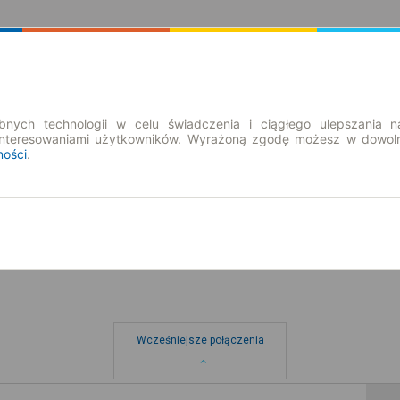
Rozkład Jazdy | Bilety
Bilety okresowe
nych technologii w celu świadczenia i ciągłego ulepszania n
interesowaniami użytkowników. Wyrażoną zgodę możesz w dowoln
ności
.
pt. 7 sie.
-- : --
 Młyn
Wcześniejsze połączenia