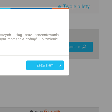
Twoje bilety
aszych usług oraz prezentowania
ym momencie cofnąć lub zmienić.
Preferuj bez
Znajdź połączenie
przesiadek
Tylko bilet online
Zezwalam
6
6