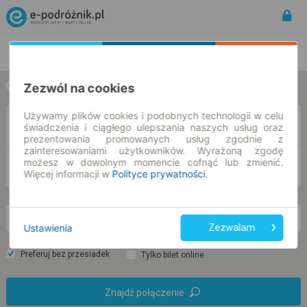
Rozkład Jazdy | Bilety
Bilety okresowe
Zezwól na cookies
w jedną stronę
w obie strony
Używamy plików cookies i podobnych technologii w celu
Z
świadczenia i ciągłego ulepszania naszych usług oraz
prezentowania promowanych usług zgodnie z
zainteresowaniami użytkowników. Wyrażoną zgodę
możesz w dowolnym momencie cofnąć lub zmienić.
DO
Więcej informacji w
Polityce prywatności
.
nd. 9 sie.
-- : --
Ustawienia
Zezwalam
Preferuj bez przesiadek
Tylko bilet online
Znajdź połączenie