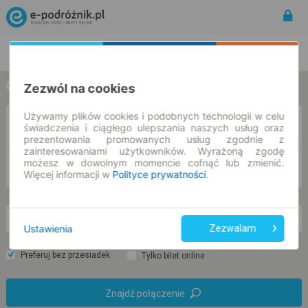
Rozkład Jazdy | Bilety
Bilety okresowe
Zezwól na cookies
w jedną stronę
w obie strony
Używamy plików cookies i podobnych technologii w celu
Z
świadczenia i ciągłego ulepszania naszych usług oraz
prezentowania promowanych usług zgodnie z
zainteresowaniami użytkowników. Wyrażoną zgodę
możesz w dowolnym momencie cofnąć lub zmienić.
DO
Więcej informacji w
Polityce prywatności
.
so. 8 sie.
-- : --
Ustawienia
Zezwalam
Preferuj bez przesiadek
Tylko bilet online
Znajdź połączenie