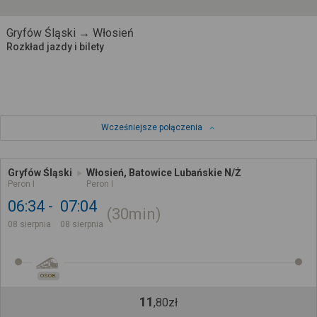
Gryfów Śląski → Włosień
Rozkład jazdy i bilety
Wcześniejsze połączenia
Gryfów Śląski
Włosień, Batowice Lubańskie N/Ż
Peron I
Peron I
06:34
07:04
30min
08 sierpnia
08 sierpnia
OSOB.
11
,
80
zł