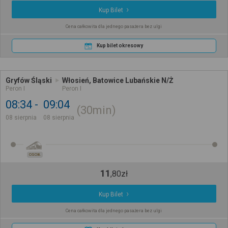
Kup Bilet
Cena całkowita dla jednego pasażera bez ulgi
Kup bilet okresowy
Gryfów Śląski
Włosień, Batowice Lubańskie N/Ż
Peron I
Peron I
08:34
09:04
30min
08 sierpnia
08 sierpnia
OSOB.
11
,
80
zł
Kup Bilet
Cena całkowita dla jednego pasażera bez ulgi