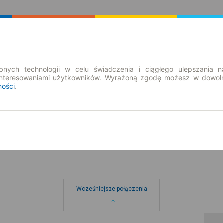
Rozkład Jazdy | Bilety
Bilety okresowe
nych technologii w celu świadczenia i ciągłego ulepszania n
interesowaniami użytkowników. Wyrażoną zgodę możesz w dowoln
ności
.
pt. 7 sie.
-- : --
Wcześniejsze połączenia