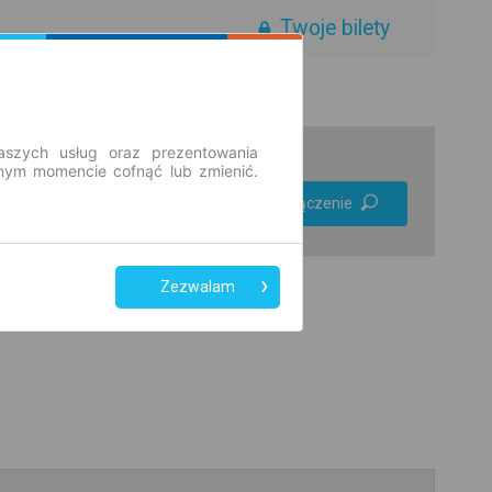
Twoje bilety
aszych usług oraz prezentowania
ym momencie cofnąć lub zmienić.
Preferuj bez
Znajdź połączenie
przesiadek
Tylko bilet online
Zezwalam