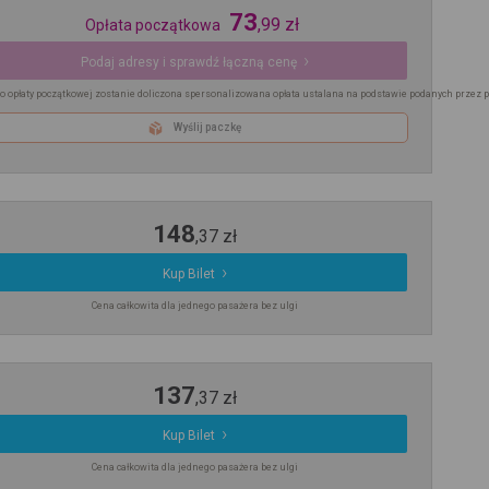
73
,
99
zł
Opłata początkowa
Podaj adresy i sprawdź łączną cenę
o opłaty początkowej zostanie doliczona spersonalizowana opłata ustalana na podstawie podanych przez 
Wyślij paczkę
148
,
37
zł
Kup Bilet
Cena całkowita dla jednego pasażera bez ulgi
137
,
37
zł
Kup Bilet
Cena całkowita dla jednego pasażera bez ulgi