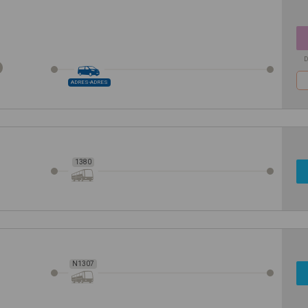
D
ADRES-ADRES
1380
N1307