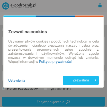
Rozkład Jazdy | Bilety
Bilety okresowe
w jedną stronę
w obie strony
Zezwól na cookies
Używamy plików cookies i podobnych technologii w celu
Z
świadczenia i ciągłego ulepszania naszych usług oraz
prezentowania promowanych usług zgodnie z
zainteresowaniami użytkowników. Wyrażoną zgodę
DO
możesz w dowolnym momencie cofnąć lub zmienić.
Więcej informacji w
Polityce prywatności
.
nd. 9 sie.
-- : --
Ustawienia
Zezwalam
Preferuj bez przesiadek
Tylko bilet online
Znajdź połączenie