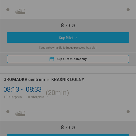
8
,
79
zł
Kup Bilet
Cena całkowita dla jednego pasażera bez ulgi
Kup bilet miesięczny
GROMADKA centrum
KRAŚNIK DOLNY
08:13
08:33
20min
10 sierpnia
10 sierpnia
8
,
79
zł