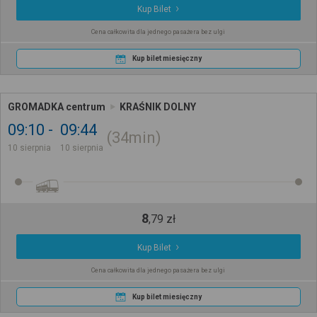
Kup Bilet
Cena całkowita dla jednego pasażera bez ulgi
Kup bilet miesięczny
GROMADKA centrum
KRAŚNIK DOLNY
09:10
09:44
34min
10 sierpnia
10 sierpnia
8
,
79
zł
Kup Bilet
Cena całkowita dla jednego pasażera bez ulgi
Kup bilet miesięczny