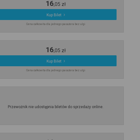
16
,
05
zł
Kup Bilet
Cena całkowita dla jednego pasażera bez ulgi
16
,
05
zł
Kup Bilet
Cena całkowita dla jednego pasażera bez ulgi
Przewoźnik nie udostępnia biletów do sprzedaży online.