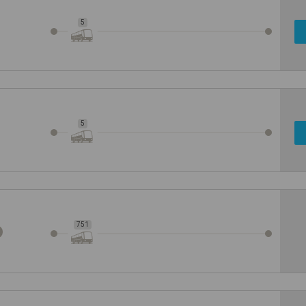
5
5
751