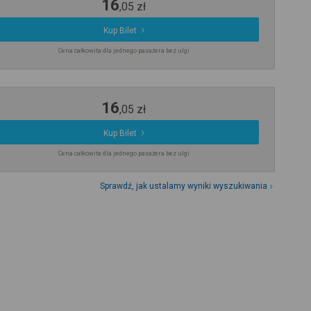
16
,
05
zł
Kup Bilet
Cena całkowita dla jednego pasażera bez ulgi
16
,
05
zł
Kup Bilet
Cena całkowita dla jednego pasażera bez ulgi
Sprawdź, jak ustalamy wyniki wyszukiwania