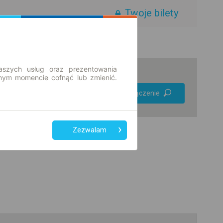
Twoje bilety
aszych usług oraz prezentowania
ym momencie cofnąć lub zmienić.
Preferuj bez
Znajdź połączenie
przesiadek
Tylko bilet online
Zezwalam