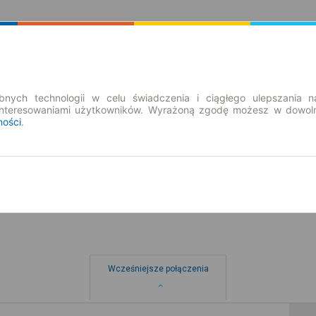
Rozkład Jazdy | Bilety
Bilety okresowe
nych technologii w celu świadczenia i ciągłego ulepszania n
interesowaniami użytkowników. Wyrażoną zgodę możesz w dowoln
ności
.
wt. 11 sie.
-- : --
Wcześniejsze połączenia