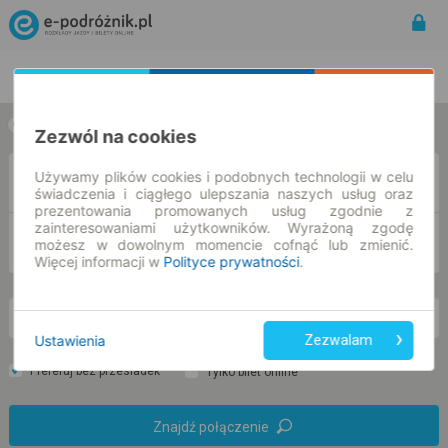
Rozkład Jazdy | Bilety
Bilety okresowe
w jedną stronę
w obie strony
Zezwól na cookies
Używamy plików cookies i podobnych technologii w celu
Z
świadczenia i ciągłego ulepszania naszych usług oraz
prezentowania promowanych usług zgodnie z
zainteresowaniami użytkowników. Wyrażoną zgodę
DO
możesz w dowolnym momencie cofnąć lub zmienić.
Więcej informacji w
Polityce prywatności
.
cz. 6 sie.
-- : --
Ustawienia
Zezwalam
Preferuj bez przesiadek
Tylko bilet online
Znajdź połączenie