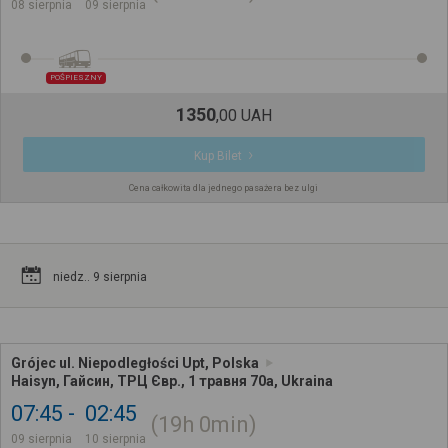
08 sierpnia
09 sierpnia
POŚPIESZNY
1350
,
00
UAH
Kup Bilet
Cena całkowita dla jednego pasażera bez ulgi
niedz.. 9 sierpnia
Grójec ul. Niepodległości Upt, Polska
Haisyn, Гайсин, ТРЦ Євр., 1 травня 70а, Ukraina
07:45
02:45
19h
0min
09 sierpnia
10 sierpnia