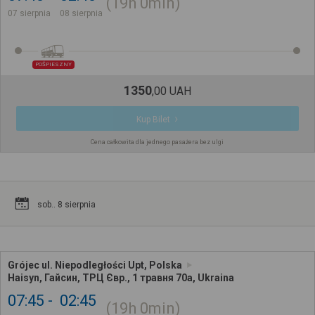
19h
0min
07 sierpnia
08 sierpnia
POŚPIESZNY
1350
,
00
UAH
Kup Bilet
Cena całkowita dla jednego pasażera bez ulgi
sob.. 8 sierpnia
Grójec ul. Niepodległości Upt, Polska
Haisyn, Гайсин, ТРЦ Євр., 1 травня 70а, Ukraina
07:45
02:45
19h
0min