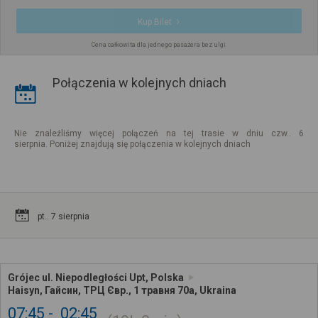
Kup Bilet
Cena całkowita dla jednego pasażera bez ulgi
Połączenia w kolejnych dniach
Nie znaleźliśmy więcej połączeń na tej trasie w dniu czw.. 6
sierpnia. Poniżej znajdują się połączenia w kolejnych dniach
pt.. 7 sierpnia
Grójec ul. Niepodległości Upt, Polska
Haisyn, Гайсин, ТРЦ Євр., 1 травня 70а, Ukraina
07:45
02:45