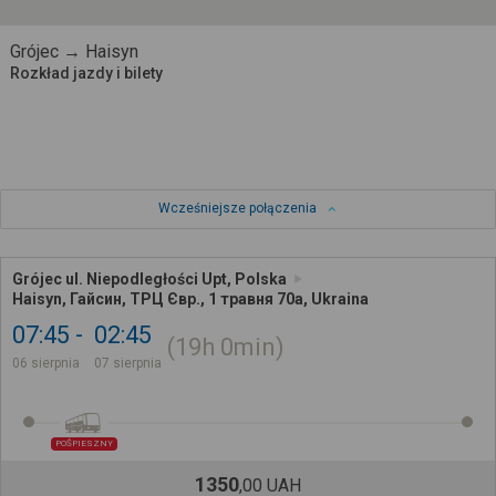
Grójec → Haisyn
Rozkład jazdy i bilety
Wcześniejsze połączenia
Grójec ul. Niepodległości Upt, Polska
Haisyn, Гайсин, ТРЦ Євр., 1 травня 70а, Ukraina
07:45
02:45
19h
0min
06 sierpnia
07 sierpnia
POŚPIESZNY
1350
,
00
UAH