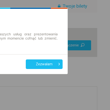
Twoje bilety
aszych usług oraz prezentowania
ym momencie cofnąć lub zmienić.
Preferuj bez
Znajdź połączenie
przesiadek
Tylko bilet online
Zezwalam