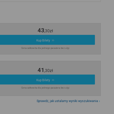
43
,
30
zł
Kup Bilety
Cena całkowita dla jednego pasażera bez ulgi
41
,
30
zł
Kup Bilety
Cena całkowita dla jednego pasażera bez ulgi
Sprawdź, jak ustalamy wyniki wyszukiwania