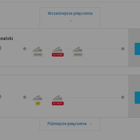
Wcześniejsze połączenia
nalski
OSOB.
IC 1620
REGIO
IR
IC 1651
Późniejsze połączenia