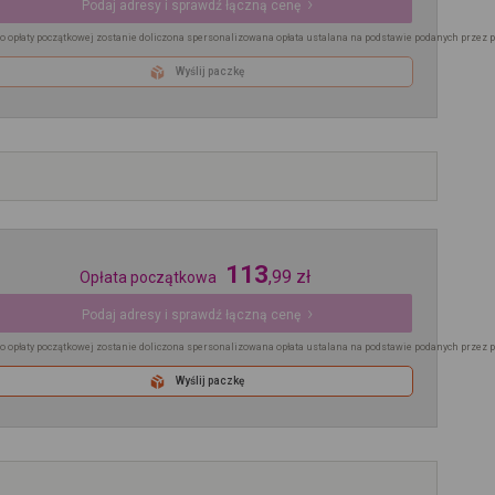
Podaj adresy i sprawdź łączną cenę
o opłaty początkowej zostanie doliczona spersonalizowana opłata ustalana na podstawie podanych przez 
Wyślij paczkę
113
,
99
zł
Opłata początkowa
Podaj adresy i sprawdź łączną cenę
o opłaty początkowej zostanie doliczona spersonalizowana opłata ustalana na podstawie podanych przez 
Wyślij paczkę