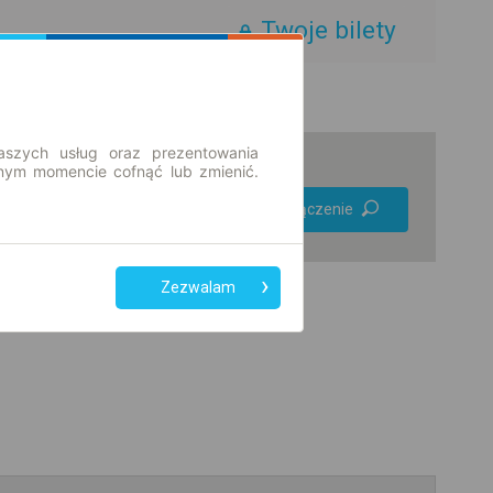
Twoje bilety
aszych usług oraz prezentowania
ym momencie cofnąć lub zmienić.
Preferuj bez
Znajdź połączenie
przesiadek
Tylko bilet online
Zezwalam