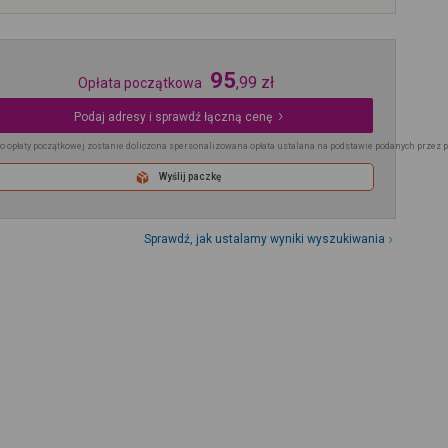
95
,
99
zł
Opłata początkowa
Podaj adresy i sprawdź łączną cenę
o opłaty początkowej zostanie doliczona spersonalizowana opłata ustalana na podstawie podanych przez 
Wyślij paczkę
Sprawdź, jak ustalamy wyniki wyszukiwania