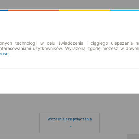
Rozkład Jazdy | Bilety
Bilety okresowe
nych technologii w celu świadczenia i ciągłego ulepszania n
interesowaniami użytkowników. Wyrażoną zgodę możesz w dowoln
ności
.
nd. 9 sie.
-- : --
Wcześniejsze połączenia