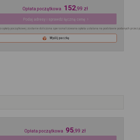
152
,
99
zł
Opłata początkowa
Podaj adresy i sprawdź łączną cenę
o opłaty początkowej zostanie doliczona spersonalizowana opłata ustalana na podstawie podanych przez 
Wyślij paczkę
95
,
99
zł
Opłata początkowa