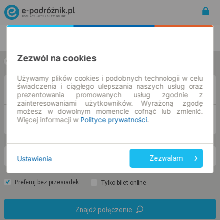
Rozkład Jazdy | Bilety
Bilety okresowe
Zezwól na cookies
w jedną stronę
w obie strony
Używamy plików cookies i podobnych technologii w celu
świadczenia i ciągłego ulepszania naszych usług oraz
Z
prezentowania promowanych usług zgodnie z
zainteresowaniami użytkowników. Wyrażoną zgodę
możesz w dowolnym momencie cofnąć lub zmienić.
DO
Więcej informacji w
Polityce prywatności
.
nd. 9 sie.
-- : --
Ustawienia
Zezwalam
Preferuj bez przesiadek
Tylko bilet online
Znajdź połączenie