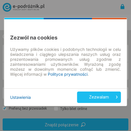
Rozkład Jazdy | Bilety
Bilety okresowe
Zezwól na cookies
w jedną stronę
w obie strony
Używamy plików cookies i podobnych technologii w celu
Z
świadczenia i ciągłego ulepszania naszych usług oraz
prezentowania promowanych usług zgodnie z
zainteresowaniami użytkowników. Wyrażoną zgodę
możesz w dowolnym momencie cofnąć lub zmienić.
DO
Więcej informacji w
Polityce prywatności
.
wt. 11 sie.
-- : --
Ustawienia
Zezwalam
Preferuj bez przesiadek
Tylko bilet online
Znajdź połączenie