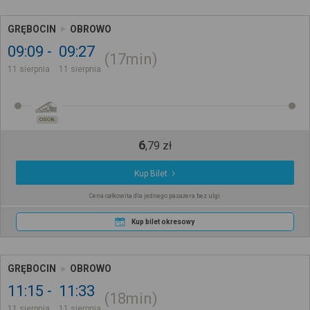
GRĘBOCIN
OBROWO
09:09
09:27
17min
11 sierpnia
11 sierpnia
OSOB.
6
,
79
zł
Kup Bilet
Cena całkowita dla jednego pasażera bez ulgi
Kup bilet okresowy
GRĘBOCIN
OBROWO
11:15
11:33
18min
11 sierpnia
11 sierpnia