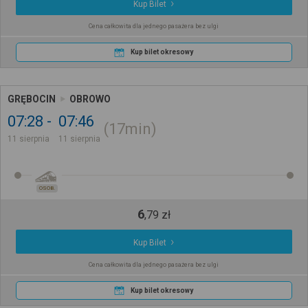
Kup Bilet
Cena całkowita dla jednego pasażera bez ulgi
Kup bilet okresowy
GRĘBOCIN
OBROWO
07:28
07:46
17min
11 sierpnia
11 sierpnia
OSOB.
6
,
79
zł
Kup Bilet
Cena całkowita dla jednego pasażera bez ulgi
Kup bilet okresowy